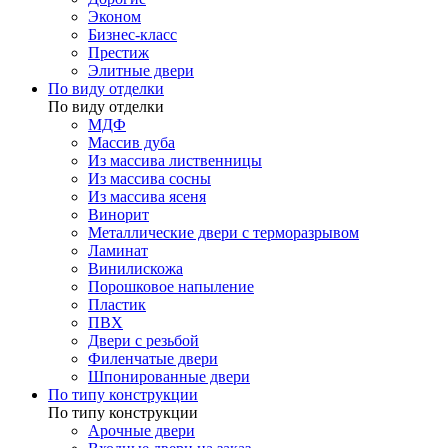
Эконом
Бизнес-класс
Престиж
Элитные двери
По виду отделки
По виду отделки
МДФ
Массив дуба
Из массива лиственницы
Из массива сосны
Из массива ясеня
Винорит
Металлические двери с терморазрывом
Ламинат
Винилискожа
Порошковое напыление
Пластик
ПВХ
Двери с резьбой
Филенчатые двери
Шпонированные двери
По типу конструкции
По типу конструкции
Арочные двери