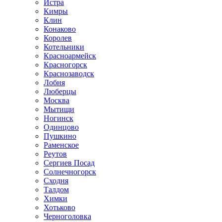
Истра
Кимры
Клин
Конаково
Королев
Котельники
Красноармейск
Красногорск
Краснозаводск
Лобня
Люберцы
Москва
Мытищи
Ногинск
Одинцово
Пушкино
Раменское
Реутов
Сергиев Посад
Солнечногорск
Сходня
Талдом
Химки
Хотьково
Черноголовка