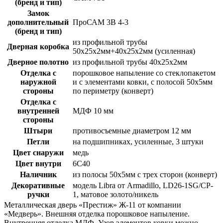
(бренд и тип)
Замок
дополнительный
ПроСАМ 3В 4-3
(бренд и тип)
из профильной трубы
Дверная коробка
50х25х2мм+40х25х2мм (усиленная)
Дверное полотно
из профильной трубы 40х25х2мм
Отделка с
порошковое напыление со стеклопакетом
наружной
и c элементами ковки, с полосой 50х5мм
стороны
по периметру (конверт)
Отделка с
внутренней
МДФ 10 мм
стороны
Штыри
противосъемные диаметром 12 мм
Петли
на подшипниках, усиленные, 3 штуки
Цвет снаружи
медь
Цвет внутри
6С40
Наличник
из полосы 50х5мм с трех сторон (конверт)
Декоративные
модель Libra от Armadillo, LD26-1SG/CP-
ручки
1, матовое золото/никель
Металлическая дверь «Престиж» Ж-11 от компании
«Медверь». Внешняя отделка порошковое напыление.
Внутренняя отделка МДФ. Узор элементов ковки можно