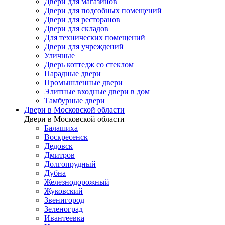
Двери для магазинов
Двери для подсобных помещений
Двери для ресторанов
Двери для складов
Для технических помещений
Двери для учреждений
Уличные
Дверь коттедж со стеклом
Парадные двери
Промышленные двери
Элитные входные двери в дом
Тамбурные двери
Двери в Московской области
Двери в Московской области
Балашиха
Воскресенск
Дедовск
Дмитров
Долгопрудный
Дубна
Железнодорожный
Жуковский
Звенигород
Зеленоград
Ивантеевка