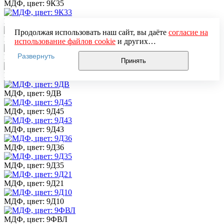
МДФ, цвет: 9К35
МДФ, цвет: 9К33
Продолжая использовать наш сайт, вы даёте
согласие на
МДФ, цвет: 9К21
использование файлов cookie
и других
пользовательских данных (включая IP-адрес, сведения о
Развернуть
МДФ, цвет: 9К11
местоположении, устройстве, действиях на сайте и т. п.)
Принять
для функционирования сайта, проведения
МДФ, цвет: 9ДНТ
статистических исследований, ретаргетинга и
использования систем аналитики (например,
МДФ, цвет: 9ДВ
Яндекс.Метрика), в соответствии с нашей
Политикой
обработки персональных данных.
МДФ, цвет: 9Д45
Если вы не хотите, чтобы ваши данные обрабатывались,
настройте ограничения в браузере или покиньте сайт.
МДФ, цвет: 9Д43
МДФ, цвет: 9Д36
МДФ, цвет: 9Д35
МДФ, цвет: 9Д21
МДФ, цвет: 9Д10
МДФ, цвет: 9ФВЛ