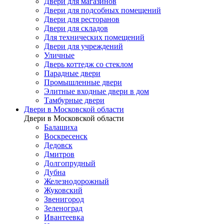
Двери для магазинов
Двери для подсобных помещений
Двери для ресторанов
Двери для складов
Для технических помещений
Двери для учреждений
Уличные
Дверь коттедж со стеклом
Парадные двери
Промышленные двери
Элитные входные двери в дом
Тамбурные двери
Двери в Московской области
Двери в Московской области
Балашиха
Воскресенск
Дедовск
Дмитров
Долгопрудный
Дубна
Железнодорожный
Жуковский
Звенигород
Зеленоград
Ивантеевка