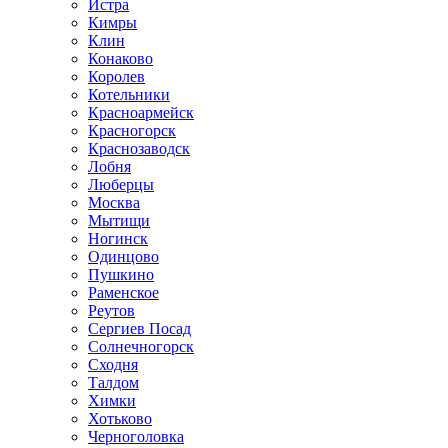
Истра
Кимры
Клин
Конаково
Королев
Котельники
Красноармейск
Красногорск
Краснозаводск
Лобня
Люберцы
Москва
Мытищи
Ногинск
Одинцово
Пушкино
Раменское
Реутов
Сергиев Посад
Солнечногорск
Сходня
Талдом
Химки
Хотьково
Черноголовка