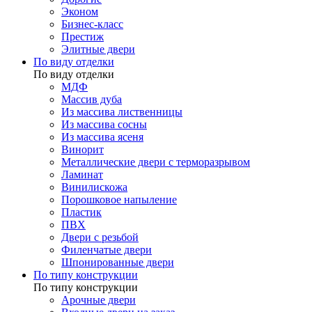
Эконом
Бизнес-класс
Престиж
Элитные двери
По виду отделки
По виду отделки
МДФ
Массив дуба
Из массива лиственницы
Из массива сосны
Из массива ясеня
Винорит
Металлические двери с терморазрывом
Ламинат
Винилискожа
Порошковое напыление
Пластик
ПВХ
Двери с резьбой
Филенчатые двери
Шпонированные двери
По типу конструкции
По типу конструкции
Арочные двери