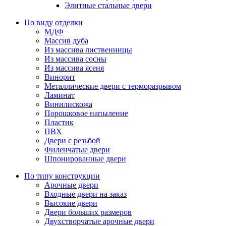
Элитные стальные двери
По виду отделки
МДФ
Массив дуба
Из массива лиственницы
Из массива сосны
Из массива ясеня
Винорит
Металлические двери с терморазрывом
Ламинат
Винилискожа
Порошковое напыление
Пластик
ПВХ
Двери с резьбой
Филенчатые двери
Шпонированные двери
По типу конструкции
Арочные двери
Входные двери на заказ
Высокие двери
Двери больших размеров
Двухстворчатые арочные двери