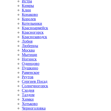
Истра
Кимры
Клин
Конаково
Королев
Котельники
Красноармейск
Красногорск
Краснозаводск
Лобня
Люберцы
Москва
Мытищи
Ногинск
Одинцово
Пушкино
Раменское
Реутов
Сергиев Посад
Солнечногорск
Сходня
Талдом
Химки
Хотьково
Черноголовка