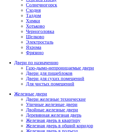
Солнечногорск
Сходня
Талдом
Химки
Хотьково
Черноголовка
Щелково
Электросталь
Яхрома
Фрязино
Двери по назначению
Газо-дымо-непроницаемые двери
Двери для пищеблоков
Двери для сухих помещений
Для чистых помещений
Железные двери
Двери железные технические
Уличные железные двери
Двойные железные двери
Деревянная железная дверь
Железная дверь в квартиру
Железная дверь в общий коридор
Железная дверь в подъезд