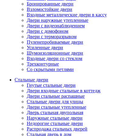
Бронированные двери
Взломостойкие двери
Входные металлические двери в кассу
Двери наружные утепленные
Двери с видеонаблюдением
Двери с домофоном
Двери с терморазрывом
Пуленепробиваемые двери
Усиленные двери
Шумоизоляционные двери
Входные двери со стеклом
Трехконтурные
Со скрытыми петлями
Стальные двери
Гнутые стальные двери
Двери входные стальные в коттедж
Двери стальные распашные
Стальные двери для улицы
Двери стальные утепленные
Дверь стальная двупольная
Наружные стальные двери
Недорогие стальные двери
Распродажа стальных дверей
Стальная дверь в дом