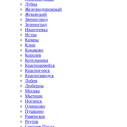
Дубна
Железнодорожный
Жуковский
Звенигород
Зеленоград
Ивантеевка
Истра
Кимры
Клин
Конаково
Королев
Котельники
Красноармейск
Красногорск
Краснозаводск
Лобня
Люберцы
Москва
Мытищи
Ногинск
Одинцово
Пушкино
Раменское
Реутов
Сергиев Посад