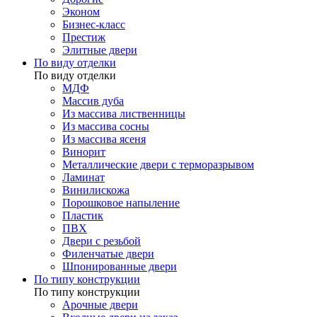
Эконом
Бизнес-класс
Престиж
Элитные двери
По виду отделки
По виду отделки
МДФ
Массив дуба
Из массива лиственницы
Из массива сосны
Из массива ясеня
Винорит
Металлические двери с терморазрывом
Ламинат
Винилискожа
Порошковое напыление
Пластик
ПВХ
Двери с резьбой
Филенчатые двери
Шпонированные двери
По типу конструкции
По типу конструкции
Арочные двери