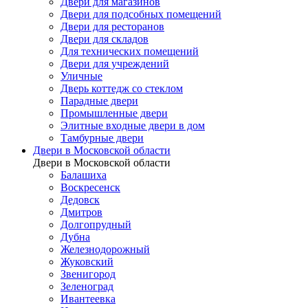
Двери для магазинов
Двери для подсобных помещений
Двери для ресторанов
Двери для складов
Для технических помещений
Двери для учреждений
Уличные
Дверь коттедж со стеклом
Парадные двери
Промышленные двери
Элитные входные двери в дом
Тамбурные двери
Двери в Московской области
Двери в Московской области
Балашиха
Воскресенск
Дедовск
Дмитров
Долгопрудный
Дубна
Железнодорожный
Жуковский
Звенигород
Зеленоград
Ивантеевка