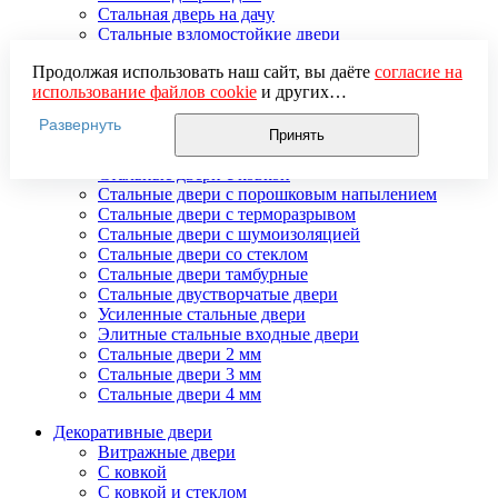
Стальная дверь на дачу
Стальные взломостойкие двери
Стальные входные двери в квартиру
Продолжая использовать наш сайт, вы даёте
согласие на
Стальные двери в подъезд
использование файлов cookie
и других
Стальные двери внутреннего открывания
пользовательских данных (включая IP-адрес, сведения о
Стальные двери массив
Развернуть
местоположении, устройстве, действиях на сайте и т. п.)
Стальные двери мдф
Принять
для функционирования сайта, проведения
Стальные двери с зеркалом
статистических исследований, ретаргетинга и
Стальные двери с ковкой
использования систем аналитики (например,
Стальные двери с порошковым напылением
Яндекс.Метрика), в соответствии с нашей
Политикой
Стальные двери с терморазрывом
обработки персональных данных.
Стальные двери с шумоизоляцией
Если вы не хотите, чтобы ваши данные обрабатывались,
Стальные двери со стеклом
настройте ограничения в браузере или покиньте сайт.
Стальные двери тамбурные
Стальные двустворчатые двери
Усиленные стальные двери
Элитные стальные входные двери
Стальные двери 2 мм
Стальные двери 3 мм
Стальные двери 4 мм
Декоративные двери
Витражные двери
С ковкой
С ковкой и стеклом