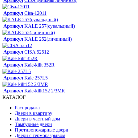
Артикул
CISA (нижняя личинная)
Артикул
Cisa-12011
Артикул
KALE 257(сувальдный)
Артикул
KALE 252(личинный)
Артикул
CISA 52512
Артикул
Kale-kilit 352R
Артикул
Kale 257L5
Артикул
Kale-kilit152 2/3MR
КАТАЛОГ
Распродажа
Двери в квартиру
Двери в частный дом
Тамбурные двери
Противопожарные двери
Двери с терморазрывом