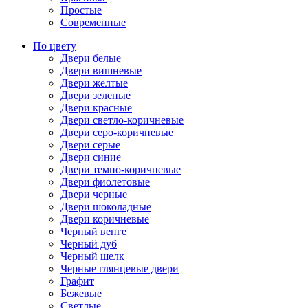
Простые
Современные
По цвету
Двери белые
Двери вишневые
Двери желтые
Двери зеленые
Двери красные
Двери светло-коричневые
Двери серо-коричневые
Двери серые
Двери синие
Двери темно-коричневые
Двери фиолетовые
Двери черные
Двери шоколадные
Двери коричневые
Черный венге
Черный дуб
Черный шелк
Черные глянцевые двери
Графит
Бежевые
Светлые