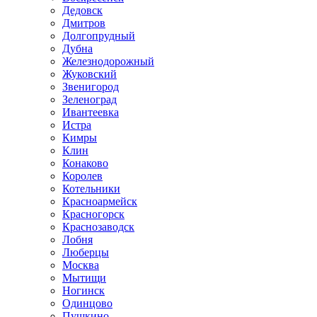
Дедовск
Дмитров
Долгопрудный
Дубна
Железнодорожный
Жуковский
Звенигород
Зеленоград
Ивантеевка
Истра
Кимры
Клин
Конаково
Королев
Котельники
Красноармейск
Красногорск
Краснозаводск
Лобня
Люберцы
Москва
Мытищи
Ногинск
Одинцово
Пушкино