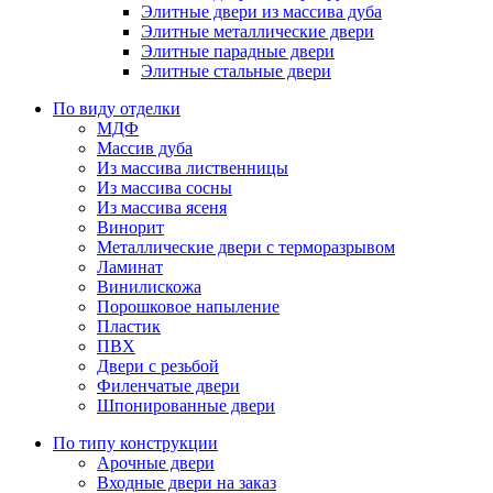
Элитные двери из массива дуба
Элитные металлические двери
Элитные парадные двери
Элитные стальные двери
По виду отделки
МДФ
Массив дуба
Из массива лиственницы
Из массива сосны
Из массива ясеня
Винорит
Металлические двери с терморазрывом
Ламинат
Винилискожа
Порошковое напыление
Пластик
ПВХ
Двери с резьбой
Филенчатые двери
Шпонированные двери
По типу конструкции
Арочные двери
Входные двери на заказ