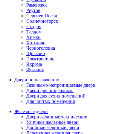
Раменское
Реутов
Сергиев Посад
Солнечногорск
Сходня
Талдом
Химки
Хотьково
Черноголовка
Щелково
Электросталь
Яхрома
Фрязино
Двери по назначению
Газо-дымо-непроницаемые двери
Двери для пищеблоков
Двери для сухих помещений
Для чистых помещений
Железные двери
Двери железные технические
Уличные железные двери
Двойные железные двери
Деревянная железная дверь