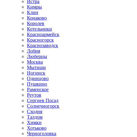
Истра
Кимры
Клин
Конаково
Королев
Котельники
Красноармейск
Красногорск
Краснозаводск
Лобня
Люберцы
Москва
Мытищи
Ногинск
Одинцово
Пушкино
Раменское
Реутов
Сергиев Посад
Солнечногорск
Сходня
Талдом
Химки
Хотьково
Черноголовка