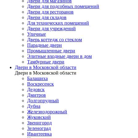
Двери для магазинов
Двери для подсобных помещений
Двери для ресторанов
Двери для складов
Для технических помещений
Двери для учреждений
Уличные
Дверь коттедж со стеклом
Парадные двери
Промышленные двери
Элитные входные двери в дом
Тамбурные двери
Двери в Московской области
Двери в Московской области
Балашиха
Воскресенск
Дедовск
Дмитров
Долгопрудный
Дубна
Железнодорожный
Жуковский
Звенигород
Зеленоград
Ивантеевка