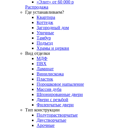
«Элит» от 60 000 р
Распродажа
Где устанавливаем?
Квартира
Коттедж
Загородный дом
Уличные
Тамбур
Подъезд
Храмы и церкви
Вид отделки
МДФ
ПВХ
Ламинат
Винилискожа
Пластик
Порошковое напыление
Массив дуба
Шпонированные двери
Двери с резьбой
Филенчатые двери
Тип конструкции
Полуторастворчатые
Двустворчатые
Арочные