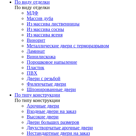
По виду отделки
По виду отделки
МДФ
Массив дуба
Из массива лиственницы
Из массива сосны
Из массива ясеня
Винорит
Металлические двери с терморазрывом
Ламинат
Винилискожа
Порошковое напыление
Пластик
ПВХ
Двери с резьбой
Филенчатые двери
Шпонированные двери
По типу конструкции
По типу конструкции
Арочные двери
Входные двери на заказ
Высокие двери
Двери больших размеров
Двухстворчатые арочные двери
Нестандартные двери на заказ