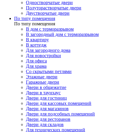
Одностворчатые двери
Полуторастворчатые двери
Двустворчатые двери
По типу помещения
По типу помещения
В дом с терморазрывом
В загородный дом с терморазрывом
В квартиру
В коттедж
Для загородного дома
Для новостройки
Для офиса
Для храма
Со скрытыми петлями
Этажные двери
Гаражные двери
Двери в общежитие
Двери в таунхаус
Двери для гостиниц
Двери для кассовых помещений
Двери для магазинов
Двери для подсобных помещений
Двери для ресторанов
Двери для складов
Для технических помещений