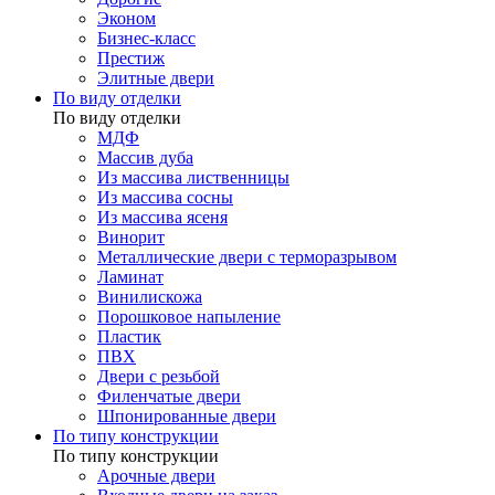
Эконом
Бизнес-класс
Престиж
Элитные двери
По виду отделки
По виду отделки
МДФ
Массив дуба
Из массива лиственницы
Из массива сосны
Из массива ясеня
Винорит
Металлические двери с терморазрывом
Ламинат
Винилискожа
Порошковое напыление
Пластик
ПВХ
Двери с резьбой
Филенчатые двери
Шпонированные двери
По типу конструкции
По типу конструкции
Арочные двери