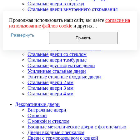
Стальные двери в подъезд
Стальные двери внутреннего открывания
Стальные двери массив
Продолжая использовать наш сайт, вы даёте
согласие на
Стальные двери мдф
использование файлов cookie
и других
Стальные двери с зеркалом
пользовательских данных (включая IP-адрес, сведения о
Стальные двери с ковкой
Развернуть
местоположении, устройстве, действиях на сайте и т. п.)
Стальные двери с порошковым напылением
Принять
для функционирования сайта, проведения
Стальные двери с терморазрывом
статистических исследований, ретаргетинга и
Стальные двери с шумоизоляцией
использования систем аналитики (например,
Стальные двери со стеклом
Яндекс.Метрика), в соответствии с нашей
Политикой
Стальные двери тамбурные
обработки персональных данных.
Стальные двустворчатые двери
Если вы не хотите, чтобы ваши данные обрабатывались,
Усиленные стальные двери
настройте ограничения в браузере или покиньте сайт.
Элитные стальные входные двери
Стальные двери 2 мм
Стальные двери 3 мм
Стальные двери 4 мм
Декоративные двери
Витражные двери
С ковкой
С ковкой и стеклом
Входные металлические двери с фотопечатью
Двери входные с зеркалом
Двери с терморазрывом с ковкой