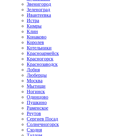
Звенигород
Зеленоград
Ивантеевка
Истра
Кимры
Клин
Конаково
Королев
Котельники
Красноармейск
Красногорск
Краснозаводск
Лобня
Люберцы
Москва
Мытищи
Ногинск
Одинцово
Пушкино
Раменское
Реутов
Сергиев Посад
Солнечногорск
Сходня
Талдом