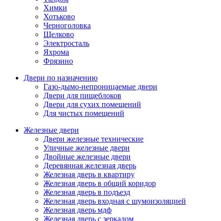
Химки
Хотьково
Черноголовка
Щелково
Электросталь
Яхрома
Фрязино
Двери по назначению
Газо-дымо-непроницаемые двери
Двери для пищеблоков
Двери для сухих помещений
Для чистых помещений
Железные двери
Двери железные технические
Уличные железные двери
Двойные железные двери
Деревянная железная дверь
Железная дверь в квартиру
Железная дверь в общий коридор
Железная дверь в подъезд
Железная дверь входная с шумоизоляцией
Железная дверь мдф
Железная дверь с зеркалом