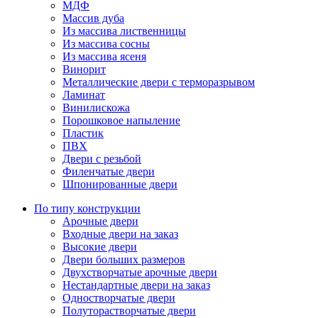
МДФ
Массив дуба
Из массива лиственницы
Из массива сосны
Из массива ясеня
Винорит
Металлические двери с терморазрывом
Ламинат
Винилискожа
Порошковое напыление
Пластик
ПВХ
Двери с резьбой
Филенчатые двери
Шпонированные двери
По типу конструкции
Арочные двери
Входные двери на заказ
Высокие двери
Двери больших размеров
Двухстворчатые арочные двери
Нестандартные двери на заказ
Одностворчатые двери
Полуторастворчатые двери