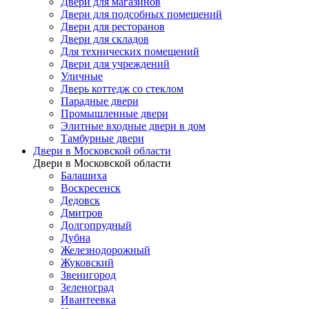
Двери для магазинов
Двери для подсобных помещений
Двери для ресторанов
Двери для складов
Для технических помещений
Двери для учреждений
Уличные
Дверь коттедж со стеклом
Парадные двери
Промышленные двери
Элитные входные двери в дом
Тамбурные двери
Двери в Московской области
Двери в Московской области
Балашиха
Воскресенск
Дедовск
Дмитров
Долгопрудный
Дубна
Железнодорожный
Жуковский
Звенигород
Зеленоград
Ивантеевка