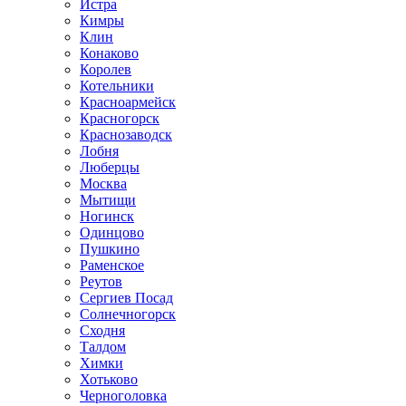
Истра
Кимры
Клин
Конаково
Королев
Котельники
Красноармейск
Красногорск
Краснозаводск
Лобня
Люберцы
Москва
Мытищи
Ногинск
Одинцово
Пушкино
Раменское
Реутов
Сергиев Посад
Солнечногорск
Сходня
Талдом
Химки
Хотьково
Черноголовка