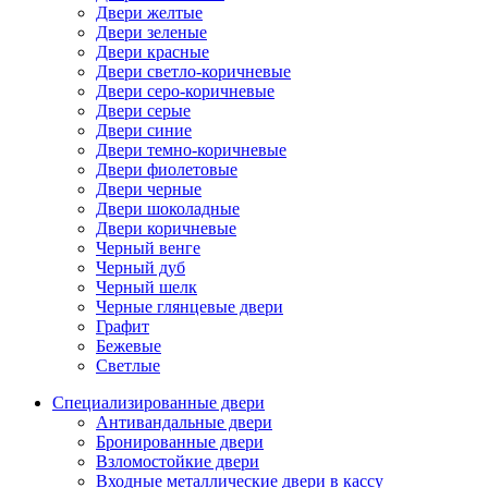
Двери желтые
Двери зеленые
Двери красные
Двери светло-коричневые
Двери серо-коричневые
Двери серые
Двери синие
Двери темно-коричневые
Двери фиолетовые
Двери черные
Двери шоколадные
Двери коричневые
Черный венге
Черный дуб
Черный шелк
Черные глянцевые двери
Графит
Бежевые
Светлые
Специализированные двери
Антивандальные двери
Бронированные двери
Взломостойкие двери
Входные металлические двери в кассу