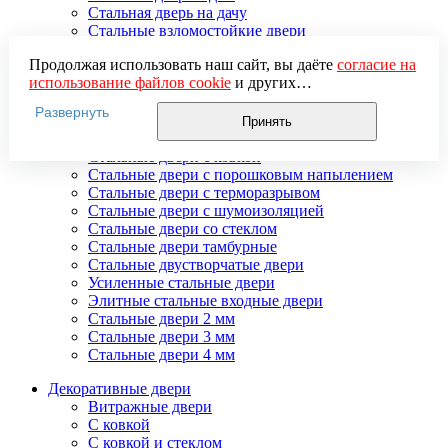
Стальная дверь на дачу
Стальные взломостойкие двери
Стальные входные двери в квартиру
Продолжая использовать наш сайт, вы даёте
согласие на
Стальные двери в подъезд
использование файлов cookie
и других
Стальные двери внутреннего открывания
пользовательских данных (включая IP-адрес, сведения о
Стальные двери массив
Развернуть
местоположении, устройстве, действиях на сайте и т. п.)
Стальные двери мдф
Принять
для функционирования сайта, проведения
Стальные двери с зеркалом
статистических исследований, ретаргетинга и
Стальные двери с ковкой
использования систем аналитики (например,
Стальные двери с порошковым напылением
Яндекс.Метрика), в соответствии с нашей
Политикой
Стальные двери с терморазрывом
обработки персональных данных.
Стальные двери с шумоизоляцией
Если вы не хотите, чтобы ваши данные обрабатывались,
Стальные двери со стеклом
настройте ограничения в браузере или покиньте сайт.
Стальные двери тамбурные
Стальные двустворчатые двери
Усиленные стальные двери
Элитные стальные входные двери
Стальные двери 2 мм
Стальные двери 3 мм
Стальные двери 4 мм
Декоративные двери
Витражные двери
С ковкой
С ковкой и стеклом