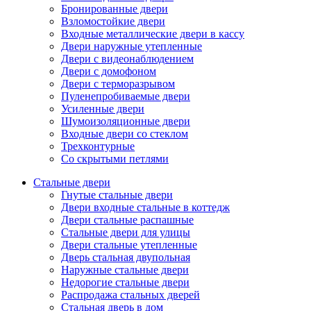
Бронированные двери
Взломостойкие двери
Входные металлические двери в кассу
Двери наружные утепленные
Двери с видеонаблюдением
Двери с домофоном
Двери с терморазрывом
Пуленепробиваемые двери
Усиленные двери
Шумоизоляционные двери
Входные двери со стеклом
Трехконтурные
Со скрытыми петлями
Стальные двери
Гнутые стальные двери
Двери входные стальные в коттедж
Двери стальные распашные
Стальные двери для улицы
Двери стальные утепленные
Дверь стальная двупольная
Наружные стальные двери
Недорогие стальные двери
Распродажа стальных дверей
Стальная дверь в дом