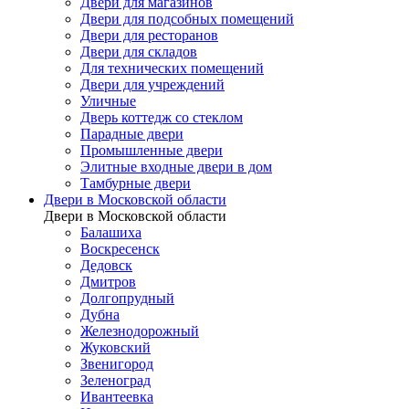
Двери для магазинов
Двери для подсобных помещений
Двери для ресторанов
Двери для складов
Для технических помещений
Двери для учреждений
Уличные
Дверь коттедж со стеклом
Парадные двери
Промышленные двери
Элитные входные двери в дом
Тамбурные двери
Двери в Московской области
Двери в Московской области
Балашиха
Воскресенск
Дедовск
Дмитров
Долгопрудный
Дубна
Железнодорожный
Жуковский
Звенигород
Зеленоград
Ивантеевка