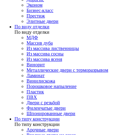
Эконом
Бизнес-класс
Престиж
Элитные двери
По виду отделки
По виду отделки
МДФ
Массив дуба
Из массива лиственницы
Из массива сосны
Из массива ясеня
Винорит
Металлические двери с терморазрывом
Ламинат
Винилискожа
Порошковое напыление
Пластик
ПВХ
Двери с резьбой
Филенчатые двери
Шпонированные двери
По типу конструкции
По типу конструкции
Арочные двери