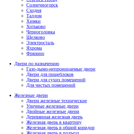
Солнечногорск
Сходня
Талдом
Химки
Хотьково
Черноголовка
Щелково
Электросталь
Яхрома
Фрязино
Двери по назначению
Газо-дымо-непроницаемые двери
Двери для пищеблоков
Двери для сухих помещений
Для чистых помещений
Железные двери
Двери железные технические
Уличные железные двери
Двойные железные двери
Деревянная железная дверь
Железная дверь в квартиру
Железная дверь в общий коридор
Железная дверь в подъезд