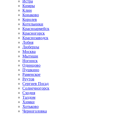
Истра
Кимры
Клин
Конаково
Королев
Котельники
Красноармейск
Красногорск
Краснозаводск
Лобня
Люберцы
Москва
Мытищи
Ногинск
Одинцово
Пушкино
Раменское
Реутов
Сергиев Посад
Солнечногорск
Сходня
Талдом
Химки
Хотьково
Черноголовка