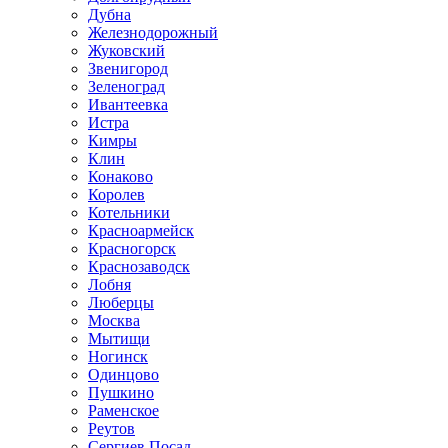
Дубна
Железнодорожный
Жуковский
Звенигород
Зеленоград
Ивантеевка
Истра
Кимры
Клин
Конаково
Королев
Котельники
Красноармейск
Красногорск
Краснозаводск
Лобня
Люберцы
Москва
Мытищи
Ногинск
Одинцово
Пушкино
Раменское
Реутов
Сергиев Посад