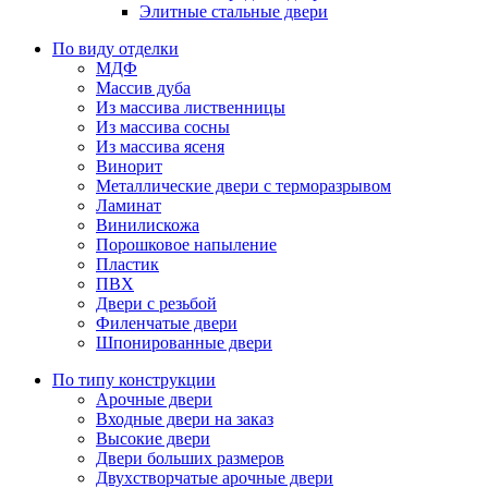
Элитные стальные двери
По виду отделки
МДФ
Массив дуба
Из массива лиственницы
Из массива сосны
Из массива ясеня
Винорит
Металлические двери с терморазрывом
Ламинат
Винилискожа
Порошковое напыление
Пластик
ПВХ
Двери с резьбой
Филенчатые двери
Шпонированные двери
По типу конструкции
Арочные двери
Входные двери на заказ
Высокие двери
Двери больших размеров
Двухстворчатые арочные двери