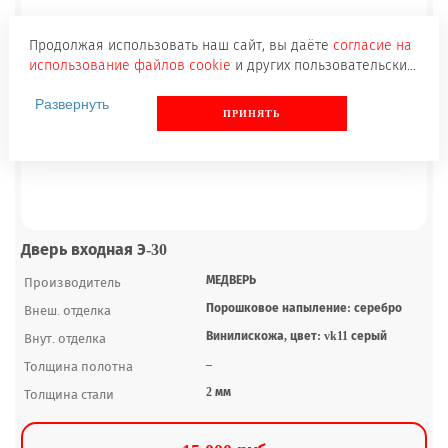
Продолжая использовать наш сайт, вы даёте
согласие на
использование файлов cookie
и других пользовательских
данных (включая IP-адрес, сведения о местоположении,
Развернуть
устройстве, действиях на сайте и т. п.) для
ПРИНЯТЬ
функционирования сайта, проведения статистических
исследований, ретаргетинга и использования систем
аналитики (например, Яндекс.Метрика), в соответствии с
нашей
Политикой обработки персональных данных.
Если вы не хотите, чтобы ваши данные обрабатывались,
настройте ограничения в браузере или покиньте сайт.
Дверь входная Э-30
МЕДВЕРЬ
Производитель
Порошковое напыление: серебро
Внеш. отделка
Винилискожа, цвет: vk11 серый
Внут. отделка
–
Толщина полотна
2 мм
Толщина стали