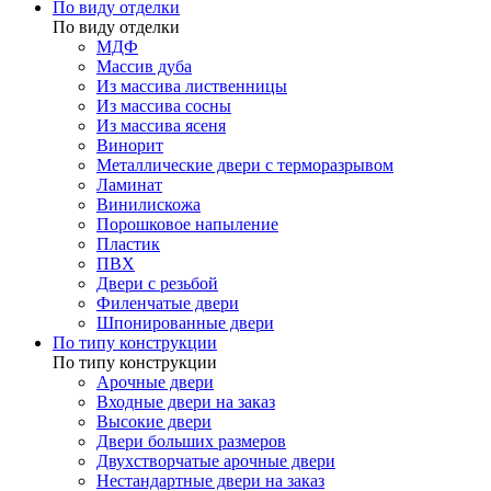
По виду отделки
По виду отделки
МДФ
Массив дуба
Из массива лиственницы
Из массива сосны
Из массива ясеня
Винорит
Металлические двери с терморазрывом
Ламинат
Винилискожа
Порошковое напыление
Пластик
ПВХ
Двери с резьбой
Филенчатые двери
Шпонированные двери
По типу конструкции
По типу конструкции
Арочные двери
Входные двери на заказ
Высокие двери
Двери больших размеров
Двухстворчатые арочные двери
Нестандартные двери на заказ