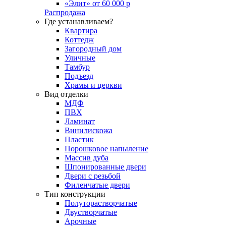
«Элит» от 60 000 р
Распродажа
Где устанавливаем?
Квартира
Коттедж
Загородный дом
Уличные
Тамбур
Подъезд
Храмы и церкви
Вид отделки
МДФ
ПВХ
Ламинат
Винилискожа
Пластик
Порошковое напыление
Массив дуба
Шпонированные двери
Двери с резьбой
Филенчатые двери
Тип конструкции
Полуторастворчатые
Двустворчатые
Арочные