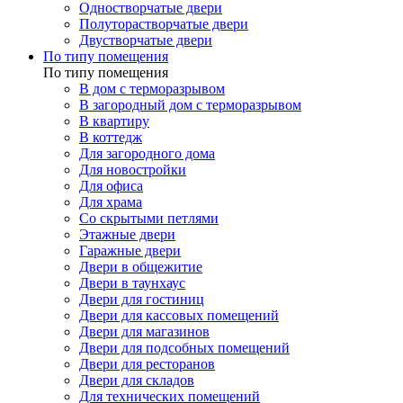
Одностворчатые двери
Полуторастворчатые двери
Двустворчатые двери
По типу помещения
По типу помещения
В дом с терморазрывом
В загородный дом с терморазрывом
В квартиру
В коттедж
Для загородного дома
Для новостройки
Для офиса
Для храма
Со скрытыми петлями
Этажные двери
Гаражные двери
Двери в общежитие
Двери в таунхаус
Двери для гостиниц
Двери для кассовых помещений
Двери для магазинов
Двери для подсобных помещений
Двери для ресторанов
Двери для складов
Для технических помещений