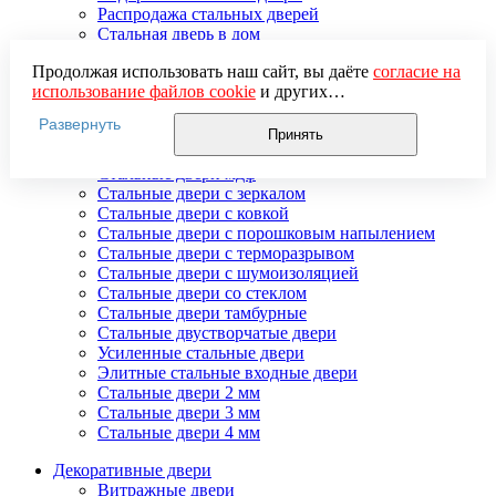
Распродажа стальных дверей
Стальная дверь в дом
Стальная дверь на дачу
Продолжая использовать наш сайт, вы даёте
согласие на
Стальные взломостойкие двери
использование файлов cookie
и других
Стальные входные двери в квартиру
пользовательских данных (включая IP-адрес, сведения о
Стальные двери в подъезд
Развернуть
местоположении, устройстве, действиях на сайте и т. п.)
Стальные двери внутреннего открывания
Принять
для функционирования сайта, проведения
Стальные двери массив
статистических исследований, ретаргетинга и
Стальные двери мдф
использования систем аналитики (например,
Стальные двери с зеркалом
Яндекс.Метрика), в соответствии с нашей
Политикой
Стальные двери с ковкой
обработки персональных данных.
Стальные двери с порошковым напылением
Если вы не хотите, чтобы ваши данные обрабатывались,
Стальные двери с терморазрывом
настройте ограничения в браузере или покиньте сайт.
Стальные двери с шумоизоляцией
Стальные двери со стеклом
Стальные двери тамбурные
Стальные двустворчатые двери
Усиленные стальные двери
Элитные стальные входные двери
Стальные двери 2 мм
Стальные двери 3 мм
Стальные двери 4 мм
Декоративные двери
Витражные двери