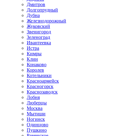
Дмитров
Долгопрудный
Дубна
Железнодорожный
Жуковский
Звенигород
Зеленоград
Ивантеевка
Истра
Кимры
Клин
Конаково
Королев
Котельники
Красноармейск
Красногорск
Краснозаводск
Лобня
Люберцы
Москва
Мытищи
Ногинск
Одинцово
Пушкино
Раменское