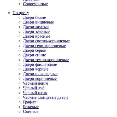
Современные
По цвету
Двери белые
Двери вишневые
Двери желтые
Двери зеленые
Двери красные
Двери светло-коричневые
Двери серо-коричневые
Двери серые
Двери синие
Двери темно-коричневые
Двери фиолетовые
Двери черные
Двери шоколадные
Двери коричневые
Черный венге
Черный дуб
Черный шелк
Черные глянцевые двери
Графит
Бежевые
Светлые