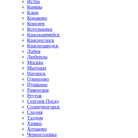
Истра
Кимры
Клин
Конаково
Королев
Котельники
Красноармейск
Красногорск
Краснозаводск
Лобня
Люберцы
Москва
Мытищи
Ногинск
Одинцово
Пушкино
Раменское
Реутов
Сергиев Посад
Солнечногорск
Сходня
Талдом
Химки
Хотьково
Черноголовка