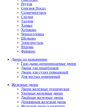
Реутов
Сергиев Посад
Солнечногорск
Сходня
Талдом
Химки
Хотьково
Черноголовка
Щелково
Электросталь
Яхрома
Фрязино
Двери по назначению
Газо-дымо-непроницаемые двери
Двери для пищеблоков
Двери для сухих помещений
Для чистых помещений
Железные двери
Двери железные технические
Уличные железные двери
Двойные железные двери
Деревянная железная дверь
Железная дверь в квартиру