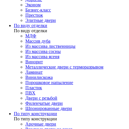
Эконом
Бизнес-класс
Престиж
Элитные двери
По виду отделки
По виду отделки
МДФ
Массив дуба
Из массива лиственницы
Из массива сосны
Из массива ясеня
Винорит
Металлические двери с терморазрывом
Ламинат
Винилискожа
Порошковое напыление
Пластик
ПВХ
Двери с резьбой
Филенчатые двери
Шпонированные двери
По типу конструкции
По типу конструкции
Арочные двери