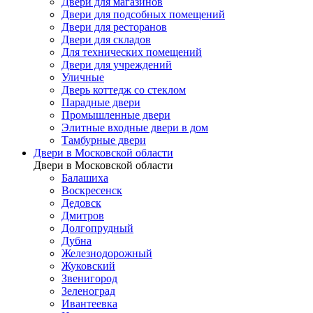
Двери для магазинов
Двери для подсобных помещений
Двери для ресторанов
Двери для складов
Для технических помещений
Двери для учреждений
Уличные
Дверь коттедж со стеклом
Парадные двери
Промышленные двери
Элитные входные двери в дом
Тамбурные двери
Двери в Московской области
Двери в Московской области
Балашиха
Воскресенск
Дедовск
Дмитров
Долгопрудный
Дубна
Железнодорожный
Жуковский
Звенигород
Зеленоград
Ивантеевка