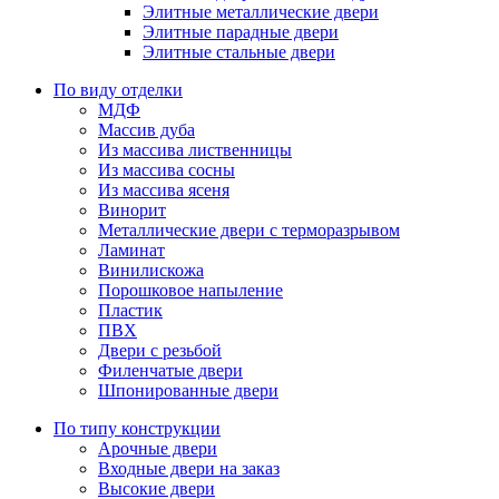
Элитные металлические двери
Элитные парадные двери
Элитные стальные двери
По виду отделки
МДФ
Массив дуба
Из массива лиственницы
Из массива сосны
Из массива ясеня
Винорит
Металлические двери с терморазрывом
Ламинат
Винилискожа
Порошковое напыление
Пластик
ПВХ
Двери с резьбой
Филенчатые двери
Шпонированные двери
По типу конструкции
Арочные двери
Входные двери на заказ
Высокие двери