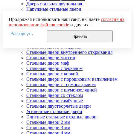
Дверь стальная двупольная
Наружные стальные двери
Недорогие стальные двери
Продолжая использовать наш сайт, вы даёте
согласие на
Распродажа стальных дверей
использование файлов cookie
и других
Стальная дверь в дом
пользовательских данных (включая IP-адрес, сведения о
Стальная дверь на дачу
Развернуть
местоположении, устройстве, действиях на сайте и т. п.)
Стальные взломостойкие двери
Принять
для функционирования сайта, проведения
Стальные входные двери в квартиру
статистических исследований, ретаргетинга и
Стальные двери в подъезд
использования систем аналитики (например,
Стальные двери внутреннего открывания
Яндекс.Метрика), в соответствии с нашей
Политикой
Стальные двери массив
обработки персональных данных.
Стальные двери мдф
Если вы не хотите, чтобы ваши данные обрабатывались,
Стальные двери с зеркалом
настройте ограничения в браузере или покиньте сайт.
Стальные двери с ковкой
Стальные двери с порошковым напылением
Стальные двери с терморазрывом
Стальные двери с шумоизоляцией
Стальные двери со стеклом
Стальные двери тамбурные
Стальные двустворчатые двери
Усиленные стальные двери
Элитные стальные входные двери
Стальные двери 2 мм
Стальные двери 3 мм
Стальные двери 4 мм