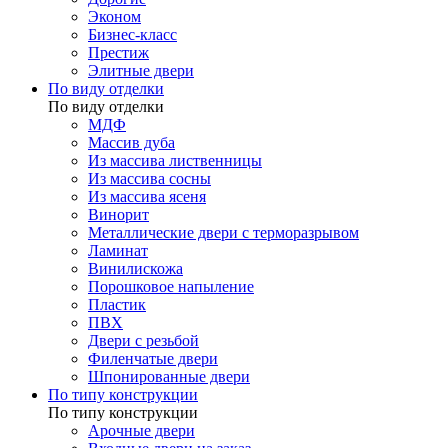
Эконом
Бизнес-класс
Престиж
Элитные двери
По виду отделки
По виду отделки
МДФ
Массив дуба
Из массива лиственницы
Из массива сосны
Из массива ясеня
Винорит
Металлические двери с терморазрывом
Ламинат
Винилискожа
Порошковое напыление
Пластик
ПВХ
Двери с резьбой
Филенчатые двери
Шпонированные двери
По типу конструкции
По типу конструкции
Арочные двери