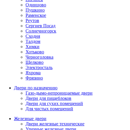
Одинцово
Пушкино
Раменское
Реутов
Сергиев Посад
Солнечногорск
Сходня
Талдом
Химки
Хотьково
Черноголовка
Щелково
Электросталь
Яхрома
Фрязино
Двери по назначению
Газо-дымо-непроницаемые двери
Двери для пищеблоков
Двери для сухих помещений
Для чистых помещений
Железные двери
Двери железные технические
Уличные железные двери