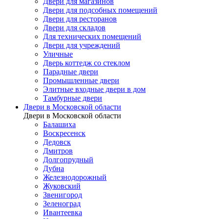
Двери для магазинов
Двери для подсобных помещений
Двери для ресторанов
Двери для складов
Для технических помещений
Двери для учреждений
Уличные
Дверь коттедж со стеклом
Парадные двери
Промышленные двери
Элитные входные двери в дом
Тамбурные двери
Двери в Московской области
Двери в Московской области
Балашиха
Воскресенск
Дедовск
Дмитров
Долгопрудный
Дубна
Железнодорожный
Жуковский
Звенигород
Зеленоград
Ивантеевка