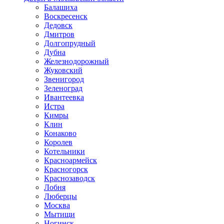
Балашиха
Воскресенск
Дедовск
Дмитров
Долгопрудный
Дубна
Железнодорожный
Жуковский
Звенигород
Зеленоград
Ивантеевка
Истра
Кимры
Клин
Конаково
Королев
Котельники
Красноармейск
Красногорск
Краснозаводск
Лобня
Люберцы
Москва
Мытищи
Ногинск