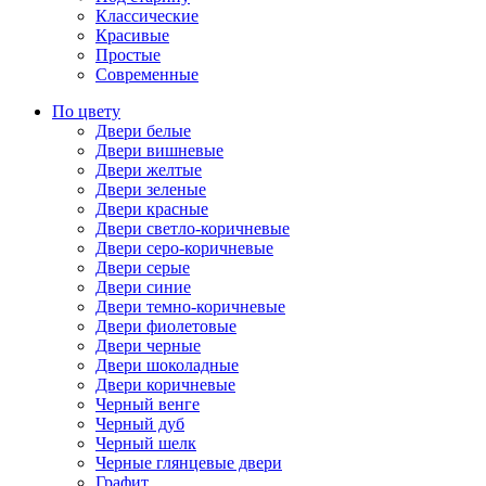
Классические
Красивые
Простые
Современные
По цвету
Двери белые
Двери вишневые
Двери желтые
Двери зеленые
Двери красные
Двери светло-коричневые
Двери серо-коричневые
Двери серые
Двери синие
Двери темно-коричневые
Двери фиолетовые
Двери черные
Двери шоколадные
Двери коричневые
Черный венге
Черный дуб
Черный шелк
Черные глянцевые двери
Графит