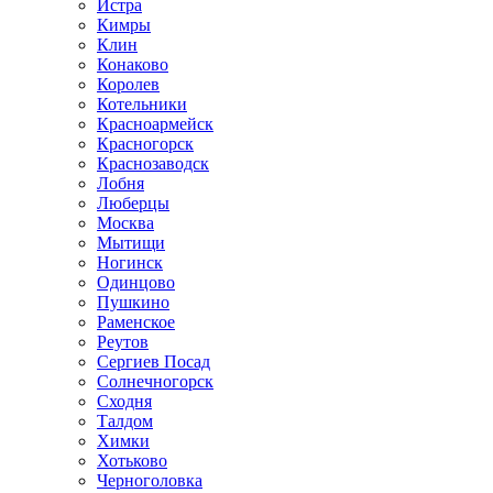
Истра
Кимры
Клин
Конаково
Королев
Котельники
Красноармейск
Красногорск
Краснозаводск
Лобня
Люберцы
Москва
Мытищи
Ногинск
Одинцово
Пушкино
Раменское
Реутов
Сергиев Посад
Солнечногорск
Сходня
Талдом
Химки
Хотьково
Черноголовка