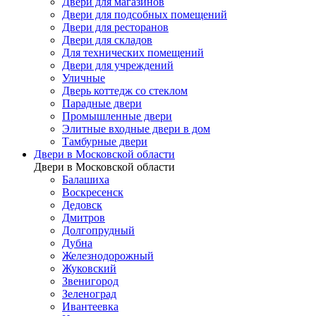
Двери для магазинов
Двери для подсобных помещений
Двери для ресторанов
Двери для складов
Для технических помещений
Двери для учреждений
Уличные
Дверь коттедж со стеклом
Парадные двери
Промышленные двери
Элитные входные двери в дом
Тамбурные двери
Двери в Московской области
Двери в Московской области
Балашиха
Воскресенск
Дедовск
Дмитров
Долгопрудный
Дубна
Железнодорожный
Жуковский
Звенигород
Зеленоград
Ивантеевка