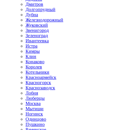
Дмитров
Долгопрудный
Дубна
Железнодорожный
Жуковский
Звенигород
Зеленоград
Ивантеевка
Истра
Кимры
Клин
Конаково
Королев
Котельники
Красноармейск
Красногорск
Краснозаводск
Лобня
Люберцы
Москва
Мытищи
Ногинск
Одинцово
Пушкино
Раменское