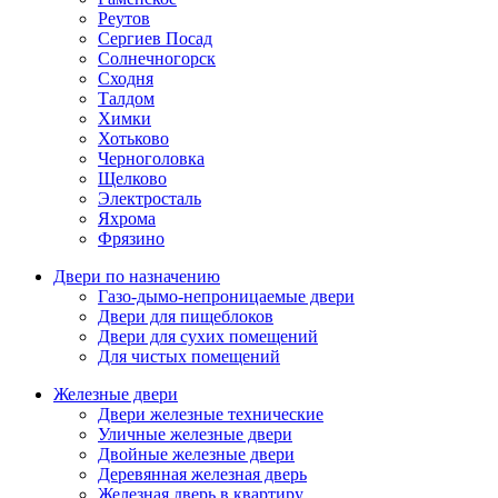
Реутов
Сергиев Посад
Солнечногорск
Сходня
Талдом
Химки
Хотьково
Черноголовка
Щелково
Электросталь
Яхрома
Фрязино
Двери по назначению
Газо-дымо-непроницаемые двери
Двери для пищеблоков
Двери для сухих помещений
Для чистых помещений
Железные двери
Двери железные технические
Уличные железные двери
Двойные железные двери
Деревянная железная дверь
Железная дверь в квартиру