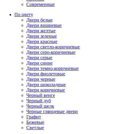
Современные
По цвету
Двери белые
Двери вишневые
Двери желтые
Двери зеленые
Двери красные
Двери светло-коричневые
Двери серо-коричневые
Двери серые
Двери синие
Двери темно-коричневые
Двери фиолетовые
Двери черные
Двери шоколадные
Двери коричневые
Черный венге
Черный дуб
Черный шелк
Черные глянцевые двери
Графит
Бежевые
Светлые