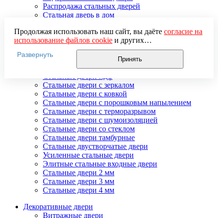
Распродажа стальных дверей
Стальная дверь в дом
Стальная дверь на дачу
Продолжая использовать наш сайт, вы даёте
согласие на
Стальные взломостойкие двери
использование файлов cookie
и других
Стальные входные двери в квартиру
пользовательских данных (включая IP-адрес, сведения о
Стальные двери в подъезд
Развернуть
местоположении, устройстве, действиях на сайте и т. п.)
Стальные двери внутреннего открывания
Принять
для функционирования сайта, проведения
Стальные двери массив
статистических исследований, ретаргетинга и
Стальные двери мдф
использования систем аналитики (например,
Стальные двери с зеркалом
Яндекс.Метрика), в соответствии с нашей
Политикой
Стальные двери с ковкой
обработки персональных данных.
Стальные двери с порошковым напылением
Если вы не хотите, чтобы ваши данные обрабатывались,
Стальные двери с терморазрывом
настройте ограничения в браузере или покиньте сайт.
Стальные двери с шумоизоляцией
Стальные двери со стеклом
Стальные двери тамбурные
Стальные двустворчатые двери
Усиленные стальные двери
Элитные стальные входные двери
Стальные двери 2 мм
Стальные двери 3 мм
Стальные двери 4 мм
Декоративные двери
Витражные двери