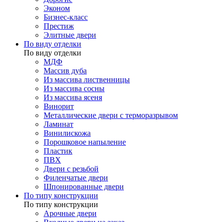
Эконом
Бизнес-класс
Престиж
Элитные двери
По виду отделки
По виду отделки
МДФ
Массив дуба
Из массива лиственницы
Из массива сосны
Из массива ясеня
Винорит
Металлические двери с терморазрывом
Ламинат
Винилискожа
Порошковое напыление
Пластик
ПВХ
Двери с резьбой
Филенчатые двери
Шпонированные двери
По типу конструкции
По типу конструкции
Арочные двери