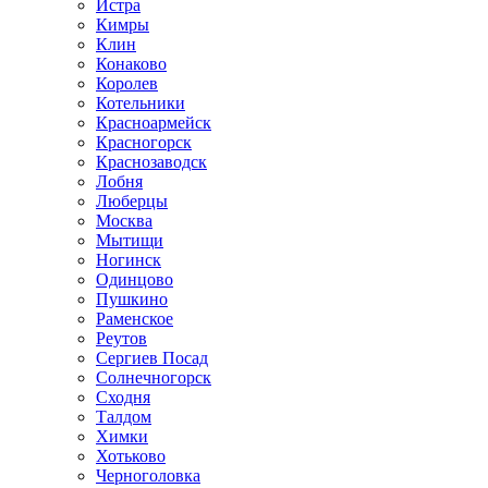
Истра
Кимры
Клин
Конаково
Королев
Котельники
Красноармейск
Красногорск
Краснозаводск
Лобня
Люберцы
Москва
Мытищи
Ногинск
Одинцово
Пушкино
Раменское
Реутов
Сергиев Посад
Солнечногорск
Сходня
Талдом
Химки
Хотьково
Черноголовка