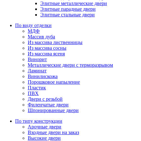
Элитные металлические двери
Элитные парадные двери
Элитные стальные двери
По виду отделки
МДФ
Массив дуба
Из массива лиственницы
Из массива сосны
Из массива ясеня
Винорит
Металлические двери с терморазрывом
Ламинат
Винилискожа
Порошковое напыление
Пластик
ПВХ
Двери с резьбой
Филенчатые двери
Шпонированные двери
По типу конструкции
Арочные двери
Входные двери на заказ
Высокие двери