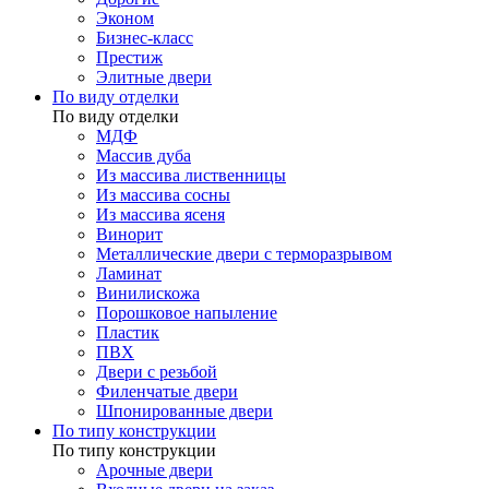
Эконом
Бизнес-класс
Престиж
Элитные двери
По виду отделки
По виду отделки
МДФ
Массив дуба
Из массива лиственницы
Из массива сосны
Из массива ясеня
Винорит
Металлические двери с терморазрывом
Ламинат
Винилискожа
Порошковое напыление
Пластик
ПВХ
Двери с резьбой
Филенчатые двери
Шпонированные двери
По типу конструкции
По типу конструкции
Арочные двери