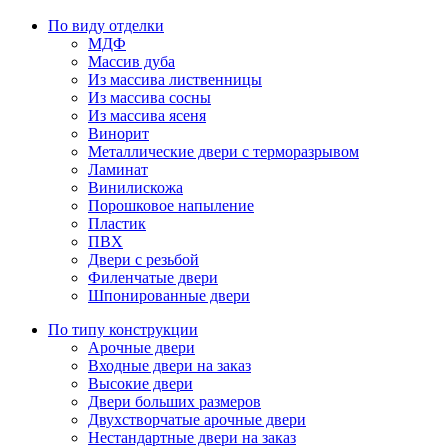
По виду отделки
МДФ
Массив дуба
Из массива лиственницы
Из массива сосны
Из массива ясеня
Винорит
Металлические двери с терморазрывом
Ламинат
Винилискожа
Порошковое напыление
Пластик
ПВХ
Двери с резьбой
Филенчатые двери
Шпонированные двери
По типу конструкции
Арочные двери
Входные двери на заказ
Высокие двери
Двери больших размеров
Двухстворчатые арочные двери
Нестандартные двери на заказ