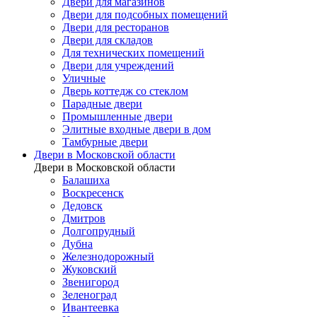
Двери для магазинов
Двери для подсобных помещений
Двери для ресторанов
Двери для складов
Для технических помещений
Двери для учреждений
Уличные
Дверь коттедж со стеклом
Парадные двери
Промышленные двери
Элитные входные двери в дом
Тамбурные двери
Двери в Московской области
Двери в Московской области
Балашиха
Воскресенск
Дедовск
Дмитров
Долгопрудный
Дубна
Железнодорожный
Жуковский
Звенигород
Зеленоград
Ивантеевка