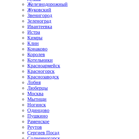
Железнодорожный
Жуковский
Звенигород
Зеленоград
Ивантеевка
Истра
Кимры
Клин
Конаково
Королев
Котельники
Красноармейск
Красногорск
Краснозаводск
Лобня
Люберцы
Москва
Мытищи
Ногинск
Одинцово
Пушкино
Раменское
Реутов
Сергиев Посад
Солнечногорск