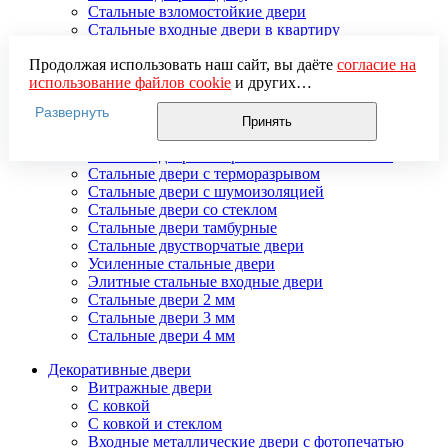
Стальные взломостойкие двери
Стальные входные двери в квартиру
Стальные двери в подъезд
Продолжая использовать наш сайт, вы даёте
согласие на
Стальные двери внутреннего открывания
использование файлов cookie
и других
Стальные двери массив
пользовательских данных (включая IP-адрес, сведения о
Стальные двери мдф
Развернуть
местоположении, устройстве, действиях на сайте и т. п.)
Стальные двери с зеркалом
Принять
для функционирования сайта, проведения
Стальные двери с ковкой
статистических исследований, ретаргетинга и
Стальные двери с порошковым напылением
использования систем аналитики (например,
Стальные двери с терморазрывом
Яндекс.Метрика), в соответствии с нашей
Политикой
Стальные двери с шумоизоляцией
обработки персональных данных.
Стальные двери со стеклом
Если вы не хотите, чтобы ваши данные обрабатывались,
Стальные двери тамбурные
настройте ограничения в браузере или покиньте сайт.
Стальные двустворчатые двери
Усиленные стальные двери
Элитные стальные входные двери
Стальные двери 2 мм
Стальные двери 3 мм
Стальные двери 4 мм
Декоративные двери
Витражные двери
С ковкой
С ковкой и стеклом
Входные металлические двери с фотопечатью