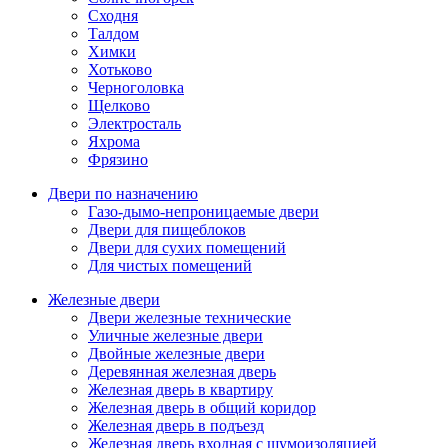
Сходня
Талдом
Химки
Хотьково
Черноголовка
Щелково
Электросталь
Яхрома
Фрязино
Двери по назначению
Газо-дымо-непроницаемые двери
Двери для пищеблоков
Двери для сухих помещений
Для чистых помещений
Железные двери
Двери железные технические
Уличные железные двери
Двойные железные двери
Деревянная железная дверь
Железная дверь в квартиру
Железная дверь в общий коридор
Железная дверь в подъезд
Железная дверь входная с шумоизоляцией