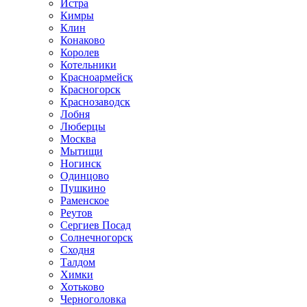
Истра
Кимры
Клин
Конаково
Королев
Котельники
Красноармейск
Красногорск
Краснозаводск
Лобня
Люберцы
Москва
Мытищи
Ногинск
Одинцово
Пушкино
Раменское
Реутов
Сергиев Посад
Солнечногорск
Сходня
Талдом
Химки
Хотьково
Черноголовка