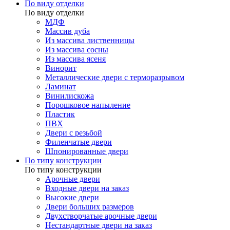
По виду отделки
По виду отделки
МДФ
Массив дуба
Из массива лиственницы
Из массива сосны
Из массива ясеня
Винорит
Металлические двери с терморазрывом
Ламинат
Винилискожа
Порошковое напыление
Пластик
ПВХ
Двери с резьбой
Филенчатые двери
Шпонированные двери
По типу конструкции
По типу конструкции
Арочные двери
Входные двери на заказ
Высокие двери
Двери больших размеров
Двухстворчатые арочные двери
Нестандартные двери на заказ