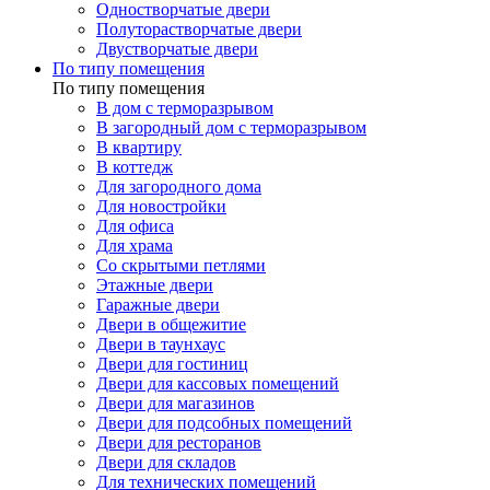
Одностворчатые двери
Полуторастворчатые двери
Двустворчатые двери
По типу помещения
По типу помещения
В дом с терморазрывом
В загородный дом с терморазрывом
В квартиру
В коттедж
Для загородного дома
Для новостройки
Для офиса
Для храма
Со скрытыми петлями
Этажные двери
Гаражные двери
Двери в общежитие
Двери в таунхаус
Двери для гостиниц
Двери для кассовых помещений
Двери для магазинов
Двери для подсобных помещений
Двери для ресторанов
Двери для складов
Для технических помещений