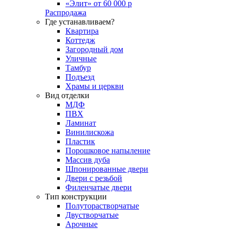
«Элит» от 60 000 р
Распродажа
Где устанавливаем?
Квартира
Коттедж
Загородный дом
Уличные
Тамбур
Подъезд
Храмы и церкви
Вид отделки
МДФ
ПВХ
Ламинат
Винилискожа
Пластик
Порошковое напыление
Массив дуба
Шпонированные двери
Двери с резьбой
Филенчатые двери
Тип конструкции
Полуторастворчатые
Двустворчатые
Арочные