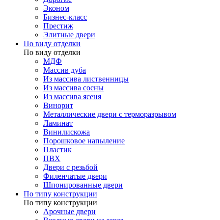
Эконом
Бизнес-класс
Престиж
Элитные двери
По виду отделки
По виду отделки
МДФ
Массив дуба
Из массива лиственницы
Из массива сосны
Из массива ясеня
Винорит
Металлические двери с терморазрывом
Ламинат
Винилискожа
Порошковое напыление
Пластик
ПВХ
Двери с резьбой
Филенчатые двери
Шпонированные двери
По типу конструкции
По типу конструкции
Арочные двери