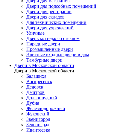
Двери для магазинов
Двери для подсобных помещений
Двери для ресторанов
Двери для складов
Для технических помещений
Двери для учреждений
Уличные
Дверь коттедж со стеклом
Парадные двери
Промышленные двери
Элитные входные двери в дом
Тамбурные двери
Двери в Московской области
Двери в Московской области
Балашиха
Воскресенск
Дедовск
Дмитров
Долгопрудный
Дубна
Железнодорожный
Жуковский
Звенигород
Зеленоград
Ивантеевка