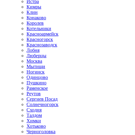
Истра
Кимры
Клин
Конаково
Королев
Котельники
Красноармейск
Красногорск
Краснозаводск
Лобня
Люберцы
Москва
Мытищи
Ногинск
Одинцово
Пушкино
Раменское
Реутов
Сергиев Посад
Солнечногорск
Сходня
Талдом
Химки
Хотьково
Черноголовка