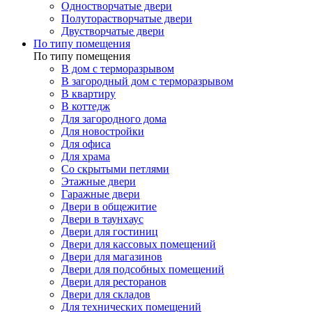
Одностворчатые двери
Полуторастворчатые двери
Двустворчатые двери
По типу помещения
По типу помещения
В дом с терморазрывом
В загородный дом с терморазрывом
В квартиру
В коттедж
Для загородного дома
Для новостройки
Для офиса
Для храма
Со скрытыми петлями
Этажные двери
Гаражные двери
Двери в общежитие
Двери в таунхаус
Двери для гостиниц
Двери для кассовых помещений
Двери для магазинов
Двери для подсобных помещений
Двери для ресторанов
Двери для складов
Для технических помещений