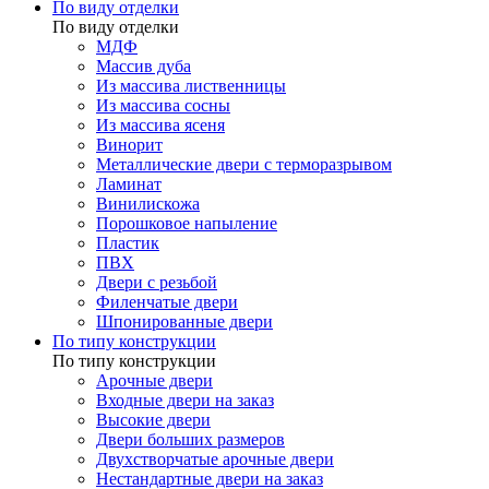
По виду отделки
По виду отделки
МДФ
Массив дуба
Из массива лиственницы
Из массива сосны
Из массива ясеня
Винорит
Металлические двери с терморазрывом
Ламинат
Винилискожа
Порошковое напыление
Пластик
ПВХ
Двери с резьбой
Филенчатые двери
Шпонированные двери
По типу конструкции
По типу конструкции
Арочные двери
Входные двери на заказ
Высокие двери
Двери больших размеров
Двухстворчатые арочные двери
Нестандартные двери на заказ