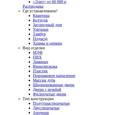
«Элит» от 60 000 р
Распродажа
Где устанавливаем?
Квартира
Коттедж
Загородный дом
Уличные
Тамбур
Подъезд
Храмы и церкви
Вид отделки
МДФ
ПВХ
Ламинат
Винилискожа
Пластик
Порошковое напыление
Массив дуба
Шпонированные двери
Двери с резьбой
Филенчатые двери
Тип конструкции
Полуторастворчатые
Двустворчатые
Арочные