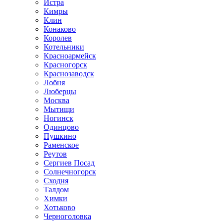
Истра
Кимры
Клин
Конаково
Королев
Котельники
Красноармейск
Красногорск
Краснозаводск
Лобня
Люберцы
Москва
Мытищи
Ногинск
Одинцово
Пушкино
Раменское
Реутов
Сергиев Посад
Солнечногорск
Сходня
Талдом
Химки
Хотьково
Черноголовка