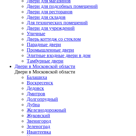
Двери для магазинов
Двери для подсобных помещений
Двери для ресторанов
Двери для складов
Для технических помещений
Двери для учреждений
Уличные
Дверь коттедж со стеклом
Парадные двери
Промышленные двери
Элитные входные двери в дом
Тамбурные двери
Двери в Московской области
Двери в Московской области
Балашиха
Воскресенск
Дедовск
Дмитров
Долгопрудный
Дубна
Железнодорожный
Жуковский
Звенигород
Зеленоград
Ивантеевка