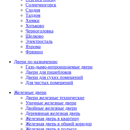
Солнечногорск
Сходня
Талдом
Химки
Хотьково
Черноголовка
Щелково
Электросталь
Яхрома
Фрязино
Двери по назначению
Газо-дымо-непроницаемые двери
Двери для пищеблоков
Двери для сухих помещений
Для чистых помещений
Железные двери
Двери железные технические
Уличные железные двери
Двойные железные двери
Деревянная железная дверь
Железная дверь в квартиру
Железная дверь в общий коридор
Железная дверь в подъезд