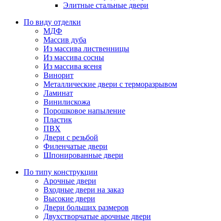
Элитные стальные двери
По виду отделки
МДФ
Массив дуба
Из массива лиственницы
Из массива сосны
Из массива ясеня
Винорит
Металлические двери с терморазрывом
Ламинат
Винилискожа
Порошковое напыление
Пластик
ПВХ
Двери с резьбой
Филенчатые двери
Шпонированные двери
По типу конструкции
Арочные двери
Входные двери на заказ
Высокие двери
Двери больших размеров
Двухстворчатые арочные двери