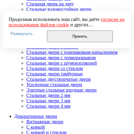
Стальная дверь на дачу
Стальные взломостойкие двери
Стальные входные двери в квартиру
Продолжая использовать наш сайт, вы даёте
согласие на
Стальные двери в подъезд
использование файлов cookie
и других
Стальные двери внутреннего открывания
пользовательских данных (включая IP-адрес, сведения о
Стальные двери массив
Развернуть
местоположении, устройстве, действиях на сайте и т. п.)
Стальные двери мдф
Принять
для функционирования сайта, проведения
Стальные двери с зеркалом
статистических исследований, ретаргетинга и
Стальные двери с ковкой
использования систем аналитики (например,
Стальные двери с порошковым напылением
Яндекс.Метрика), в соответствии с нашей
Политикой
Стальные двери с терморазрывом
обработки персональных данных.
Стальные двери с шумоизоляцией
Если вы не хотите, чтобы ваши данные обрабатывались,
Стальные двери со стеклом
настройте ограничения в браузере или покиньте сайт.
Стальные двери тамбурные
Стальные двустворчатые двери
Усиленные стальные двери
Элитные стальные входные двери
Стальные двери 2 мм
Стальные двери 3 мм
Стальные двери 4 мм
Декоративные двери
Витражные двери
С ковкой
С ковкой и стеклом