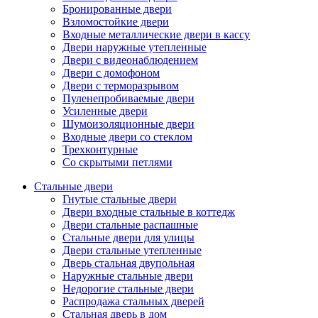
Бронированные двери
Взломостойкие двери
Входные металлические двери в кассу
Двери наружные утепленные
Двери с видеонаблюдением
Двери с домофоном
Двери с терморазрывом
Пуленепробиваемые двери
Усиленные двери
Шумоизоляционные двери
Входные двери со стеклом
Трехконтурные
Со скрытыми петлями
Стальные двери
Гнутые стальные двери
Двери входные стальные в коттедж
Двери стальные распашные
Стальные двери для улицы
Двери стальные утепленные
Дверь стальная двупольная
Наружные стальные двери
Недорогие стальные двери
Распродажа стальных дверей
Стальная дверь в дом