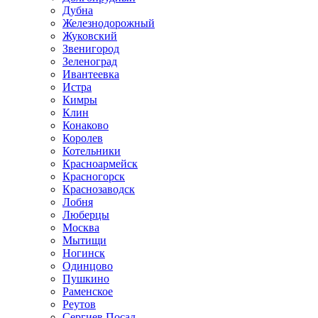
Дубна
Железнодорожный
Жуковский
Звенигород
Зеленоград
Ивантеевка
Истра
Кимры
Клин
Конаково
Королев
Котельники
Красноармейск
Красногорск
Краснозаводск
Лобня
Люберцы
Москва
Мытищи
Ногинск
Одинцово
Пушкино
Раменское
Реутов
Сергиев Посад