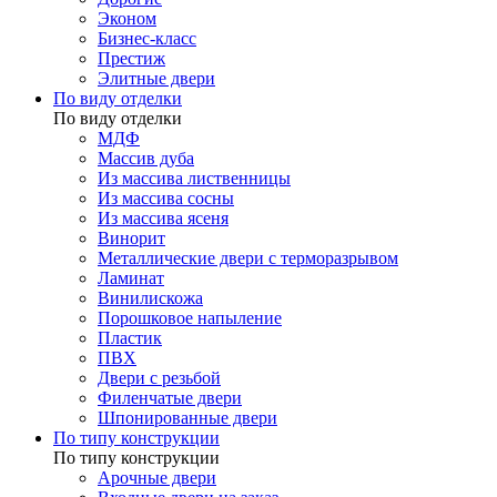
Эконом
Бизнес-класс
Престиж
Элитные двери
По виду отделки
По виду отделки
МДФ
Массив дуба
Из массива лиственницы
Из массива сосны
Из массива ясеня
Винорит
Металлические двери с терморазрывом
Ламинат
Винилискожа
Порошковое напыление
Пластик
ПВХ
Двери с резьбой
Филенчатые двери
Шпонированные двери
По типу конструкции
По типу конструкции
Арочные двери