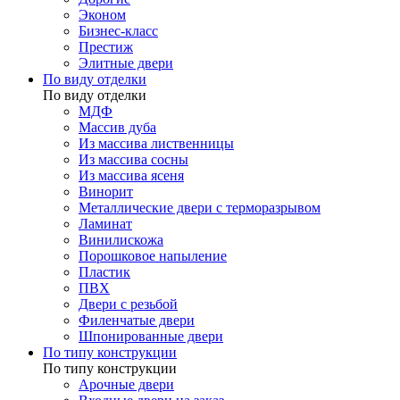
Эконом
Бизнес-класс
Престиж
Элитные двери
По виду отделки
По виду отделки
МДФ
Массив дуба
Из массива лиственницы
Из массива сосны
Из массива ясеня
Винорит
Металлические двери с терморазрывом
Ламинат
Винилискожа
Порошковое напыление
Пластик
ПВХ
Двери с резьбой
Филенчатые двери
Шпонированные двери
По типу конструкции
По типу конструкции
Арочные двери