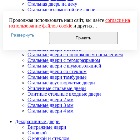
Стальная дверь на дачу
Стальные взломостойкие двери
Стальные входные двери в квартиру
Продолжая использовать наш сайт, вы даёте
согласие на
Стальные двери в подъезд
использование файлов cookie
и других
Стальные двери внутреннего открывания
пользовательских данных (включая IP-адрес, сведения о
Стальные двери массив
Развернуть
местоположении, устройстве, действиях на сайте и т. п.)
Стальные двери мдф
Принять
для функционирования сайта, проведения
Стальные двери с зеркалом
статистических исследований, ретаргетинга и
Стальные двери с ковкой
использования систем аналитики (например,
Стальные двери с порошковым напылением
Яндекс.Метрика), в соответствии с нашей
Политикой
Стальные двери с терморазрывом
обработки персональных данных.
Стальные двери с шумоизоляцией
Если вы не хотите, чтобы ваши данные обрабатывались,
Стальные двери со стеклом
настройте ограничения в браузере или покиньте сайт.
Стальные двери тамбурные
Стальные двустворчатые двери
Усиленные стальные двери
Элитные стальные входные двери
Стальные двери 2 мм
Стальные двери 3 мм
Стальные двери 4 мм
Декоративные двери
Витражные двери
С ковкой
С ковкой и стеклом