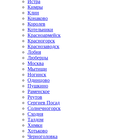
Истра
Кимры
Клин
Конаково
Королев
Котельники
Красноармейск
Красногорск
Краснозаводск
Лобня
Люберцы
Москва
Мытищи
Ногинск
Одинцово
Пушкино
Раменское
Реутов
Сергиев Посад
Солнечногорск
Сходня
Талдом
Химки
Хотьково
Черноголовка