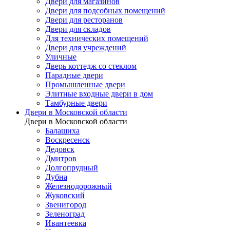
Двери для магазинов
Двери для подсобных помещений
Двери для ресторанов
Двери для складов
Для технических помещений
Двери для учреждений
Уличные
Дверь коттедж со стеклом
Парадные двери
Промышленные двери
Элитные входные двери в дом
Тамбурные двери
Двери в Московской области
Двери в Московской области
Балашиха
Воскресенск
Дедовск
Дмитров
Долгопрудный
Дубна
Железнодорожный
Жуковский
Звенигород
Зеленоград
Ивантеевка