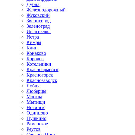
Дубна
Железнодорожный
Жуковский
Звенигород
Зеленоград
Ивантеевка
Истра
Кимры
Клин
Конаково
Королев
Котельники
Красноармейск
Красногорск
Краснозаводск
Лобня
Люберцы
Москва
Мытищи
Ногинск
Одинцово
Пушкино
Раменское
Реутов
Сергиев Посад