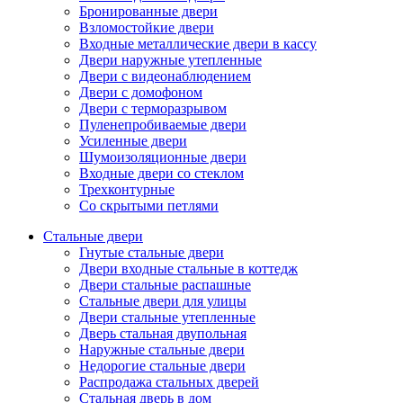
Бронированные двери
Взломостойкие двери
Входные металлические двери в кассу
Двери наружные утепленные
Двери с видеонаблюдением
Двери с домофоном
Двери с терморазрывом
Пуленепробиваемые двери
Усиленные двери
Шумоизоляционные двери
Входные двери со стеклом
Трехконтурные
Со скрытыми петлями
Стальные двери
Гнутые стальные двери
Двери входные стальные в коттедж
Двери стальные распашные
Стальные двери для улицы
Двери стальные утепленные
Дверь стальная двупольная
Наружные стальные двери
Недорогие стальные двери
Распродажа стальных дверей
Стальная дверь в дом