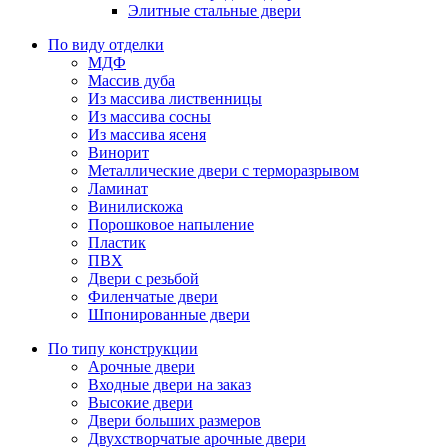
Элитные стальные двери
По виду отделки
МДФ
Массив дуба
Из массива лиственницы
Из массива сосны
Из массива ясеня
Винорит
Металлические двери с терморазрывом
Ламинат
Винилискожа
Порошковое напыление
Пластик
ПВХ
Двери с резьбой
Филенчатые двери
Шпонированные двери
По типу конструкции
Арочные двери
Входные двери на заказ
Высокие двери
Двери больших размеров
Двухстворчатые арочные двери