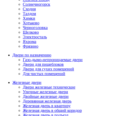
Солнечногорск
Сходня
Талдом
Химки
Хотьково
Черноголовка
Щелково
Электросталь
Яхрома
Фрязино
Двери по назначению
Газо-дымо-непроницаемые двери
Двери для пищеблоков
Двери для сухих помещений
Для чистых помещений
Железные двери
Двери железные технические
Уличные железные двери
Двойные железные двери
Деревянная железная дверь
Железная дверь в квартиру
Железная дверь в общий коридор
Железная дверь в подъезд