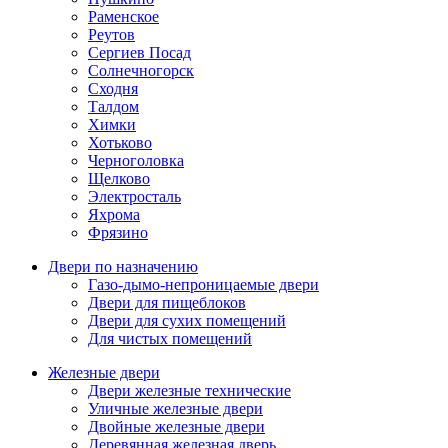
Раменское
Реутов
Сергиев Посад
Солнечногорск
Сходня
Талдом
Химки
Хотьково
Черноголовка
Щелково
Электросталь
Яхрома
Фрязино
Двери по назначению
Газо-дымо-непроницаемые двери
Двери для пищеблоков
Двери для сухих помещений
Для чистых помещений
Железные двери
Двери железные технические
Уличные железные двери
Двойные железные двери
Деревянная железная дверь