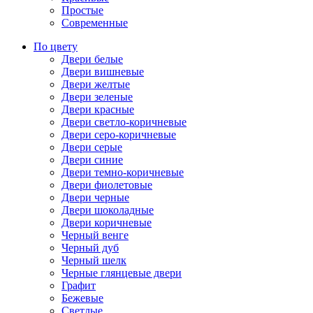
Простые
Современные
По цвету
Двери белые
Двери вишневые
Двери желтые
Двери зеленые
Двери красные
Двери светло-коричневые
Двери серо-коричневые
Двери серые
Двери синие
Двери темно-коричневые
Двери фиолетовые
Двери черные
Двери шоколадные
Двери коричневые
Черный венге
Черный дуб
Черный шелк
Черные глянцевые двери
Графит
Бежевые
Светлые