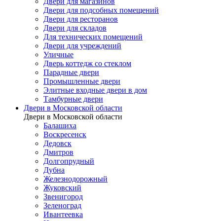
Двери для магазинов
Двери для подсобных помещений
Двери для ресторанов
Двери для складов
Для технических помещений
Двери для учреждений
Уличные
Дверь коттедж со стеклом
Парадные двери
Промышленные двери
Элитные входные двери в дом
Тамбурные двери
Двери в Московской области
Двери в Московской области
Балашиха
Воскресенск
Дедовск
Дмитров
Долгопрудный
Дубна
Железнодорожный
Жуковский
Звенигород
Зеленоград
Ивантеевка