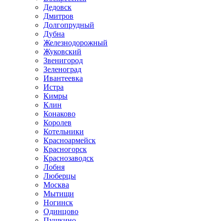
Дедовск
Дмитров
Долгопрудный
Дубна
Железнодорожный
Жуковский
Звенигород
Зеленоград
Ивантеевка
Истра
Кимры
Клин
Конаково
Королев
Котельники
Красноармейск
Красногорск
Краснозаводск
Лобня
Люберцы
Москва
Мытищи
Ногинск
Одинцово
Пушкино