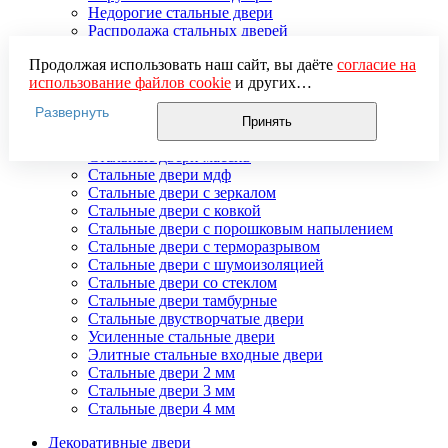
Недорогие стальные двери
Распродажа стальных дверей
Стальная дверь в дом
Продолжая использовать наш сайт, вы даёте
согласие на
Стальная дверь на дачу
использование файлов cookie
и других
Стальные взломостойкие двери
пользовательских данных (включая IP-адрес, сведения о
Стальные входные двери в квартиру
Развернуть
местоположении, устройстве, действиях на сайте и т. п.)
Стальные двери в подъезд
Принять
для функционирования сайта, проведения
Стальные двери внутреннего открывания
статистических исследований, ретаргетинга и
Стальные двери массив
использования систем аналитики (например,
Стальные двери мдф
Яндекс.Метрика), в соответствии с нашей
Политикой
Стальные двери с зеркалом
обработки персональных данных.
Стальные двери с ковкой
Если вы не хотите, чтобы ваши данные обрабатывались,
Стальные двери с порошковым напылением
настройте ограничения в браузере или покиньте сайт.
Стальные двери с терморазрывом
Стальные двери с шумоизоляцией
Стальные двери со стеклом
Стальные двери тамбурные
Стальные двустворчатые двери
Усиленные стальные двери
Элитные стальные входные двери
Стальные двери 2 мм
Стальные двери 3 мм
Стальные двери 4 мм
Декоративные двери