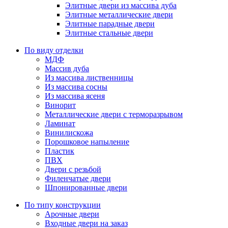
Элитные двери из массива дуба
Элитные металлические двери
Элитные парадные двери
Элитные стальные двери
По виду отделки
МДФ
Массив дуба
Из массива лиственницы
Из массива сосны
Из массива ясеня
Винорит
Металлические двери с терморазрывом
Ламинат
Винилискожа
Порошковое напыление
Пластик
ПВХ
Двери с резьбой
Филенчатые двери
Шпонированные двери
По типу конструкции
Арочные двери
Входные двери на заказ