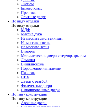
Эконом
Бизнес-класс
Престиж
Элитные двери
По виду отделки
По виду отделки
МДФ
Массив дуба
Из массива лиственницы
Из массива сосны
Из массива ясеня
Винорит
Металлические двери с терморазрывом
Ламинат
Винилискожа
Порошковое напыление
Пластик
ПВХ
Двери с резьбой
Филенчатые двери
Шпонированные двери
По типу конструкции
По типу конструкции
Арочные двери