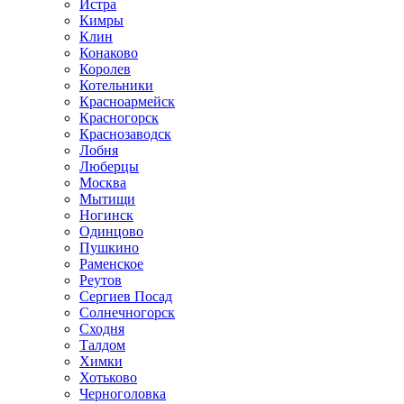
Истра
Кимры
Клин
Конаково
Королев
Котельники
Красноармейск
Красногорск
Краснозаводск
Лобня
Люберцы
Москва
Мытищи
Ногинск
Одинцово
Пушкино
Раменское
Реутов
Сергиев Посад
Солнечногорск
Сходня
Талдом
Химки
Хотьково
Черноголовка