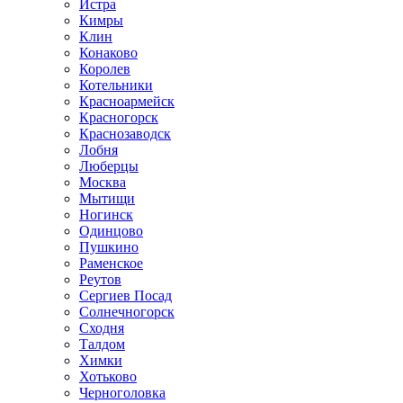
Истра
Кимры
Клин
Конаково
Королев
Котельники
Красноармейск
Красногорск
Краснозаводск
Лобня
Люберцы
Москва
Мытищи
Ногинск
Одинцово
Пушкино
Раменское
Реутов
Сергиев Посад
Солнечногорск
Сходня
Талдом
Химки
Хотьково
Черноголовка