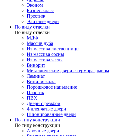
Эконом
Бизнес-класс
Престиж
Элитные двери
По виду отделки
По виду отделки
МДФ
Массив дуба
Из массива лиственницы
Из массива сосны
Из массива ясеня
Винорит
Металлические двери с терморазрывом
Ламинат
Винилискожа
Порошковое напыление
Пластик
ПВХ
Двери с резьбой
Филенчатые двери
Шпонированные двери
По типу конструкции
По типу конструкции
Арочные двери