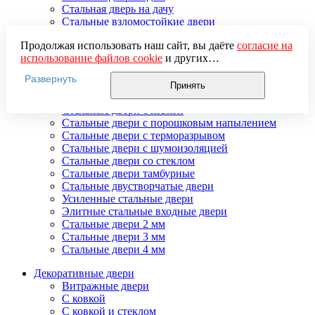
Стальная дверь на дачу
Стальные взломостойкие двери
Стальные входные двери в квартиру
Продолжая использовать наш сайт, вы даёте
согласие на
Стальные двери в подъезд
использование файлов cookie
и других
Стальные двери внутреннего открывания
пользовательских данных (включая IP-адрес, сведения о
Стальные двери массив
Развернуть
местоположении, устройстве, действиях на сайте и т. п.)
Стальные двери мдф
Принять
для функционирования сайта, проведения
Стальные двери с зеркалом
статистических исследований, ретаргетинга и
Стальные двери с ковкой
использования систем аналитики (например,
Стальные двери с порошковым напылением
Яндекс.Метрика), в соответствии с нашей
Политикой
Стальные двери с терморазрывом
обработки персональных данных.
Стальные двери с шумоизоляцией
Если вы не хотите, чтобы ваши данные обрабатывались,
Стальные двери со стеклом
настройте ограничения в браузере или покиньте сайт.
Стальные двери тамбурные
Стальные двустворчатые двери
Усиленные стальные двери
Элитные стальные входные двери
Стальные двери 2 мм
Стальные двери 3 мм
Стальные двери 4 мм
Декоративные двери
Витражные двери
С ковкой
С ковкой и стеклом