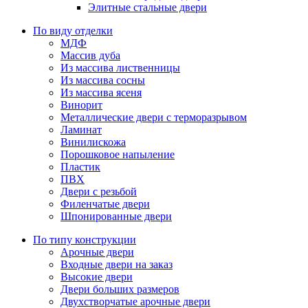
Элитные стальные двери
По виду отделки
МДФ
Массив дуба
Из массива лиственницы
Из массива сосны
Из массива ясеня
Винорит
Металлические двери с терморазрывом
Ламинат
Винилискожа
Порошковое напыление
Пластик
ПВХ
Двери с резьбой
Филенчатые двери
Шпонированные двери
По типу конструкции
Арочные двери
Входные двери на заказ
Высокие двери
Двери больших размеров
Двухстворчатые арочные двери