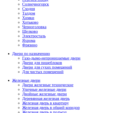
Солнечногорск
Сходня
Талдом
Химки
Хотьково
Черноголовка
Щелково
Электросталь
Яхрома
Фрязино
Двери по назначению
Газо-дымо-непроницаемые двери
Двери для пищеблоков
Двери для сухих помещений
Для чистых помещений
Железные двери
Двери железные технические
Уличные железные двери
Двойные железные двери
Деревянная железная дверь
Железная дверь в квартиру
Железная дверь в общий коридор
Железная дверь в подъезд