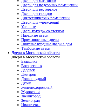
Двери для магазинов
Двери для подсобных помещений
Двери для ресторанов
Двери для складов
Для технических помещений
Двери для учреждений
Уличные
Дверь коттедж со стеклом
Парадные двери
Промышленные двери
Элитные входные двери в дом
Тамбурные двери
Двери в Московской области
Двери в Московской области
Балашиха
Воскресенск
Дедовск
Дмитров
Долгопрудный
Дубна
Железнодорожный
Жуковский
Звенигород
Зеленоград
Ивантеевка