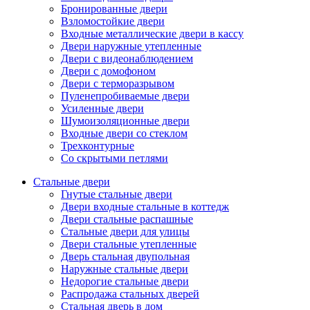
Бронированные двери
Взломостойкие двери
Входные металлические двери в кассу
Двери наружные утепленные
Двери с видеонаблюдением
Двери с домофоном
Двери с терморазрывом
Пуленепробиваемые двери
Усиленные двери
Шумоизоляционные двери
Входные двери со стеклом
Трехконтурные
Со скрытыми петлями
Стальные двери
Гнутые стальные двери
Двери входные стальные в коттедж
Двери стальные распашные
Стальные двери для улицы
Двери стальные утепленные
Дверь стальная двупольная
Наружные стальные двери
Недорогие стальные двери
Распродажа стальных дверей
Стальная дверь в дом