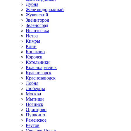
Дубна
Железнодорожный
Жуковский
Звенигород
Зеленоград
Ивантеевка
Истра
Кимры
Клин
Конаково
Королев
Котельники
Красноармейск
Красногорск
Краснозаводск
Лобня
Люберцы
Москва
Мытищи
Ногинск
Одинцово
Пушкино
Раменское
Реутов
Сергиев Посад