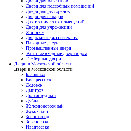
Двери для магазинов
Двери для подсобных помещений
Двери для ресторанов
Двери для складов
Для технических помещений
Двери для учреждений
Уличные
Дверь коттедж со стеклом
Парадные двери
Промышленные двери
Элитные входные двери в дом
Тамбурные двери
Двери в Московской области
Двери в Московской области
Балашиха
Воскресенск
Дедовск
Дмитров
Долгопрудный
Дубна
Железнодорожный
Жуковский
Звенигород
Зеленоград
Ивантеевка