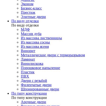
Эконом
Бизнес-класс
Престиж
Элитные двери
По виду отделки
По виду отделки
МДФ
Массив дуба
Из массива лиственницы
Из массива сосны
Из массива ясеня
Винорит
Металлические двери с терморазрывом
Ламинат
Винилискожа
Порошковое напыление
Пластик
ПВХ
Двери с резьбой
Филенчатые двери
Шпонированные двери
По типу конструкции
По типу конструкции
Арочные двери