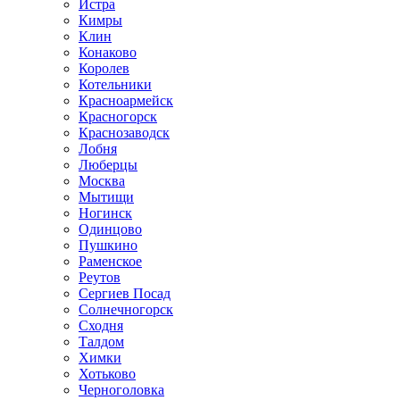
Истра
Кимры
Клин
Конаково
Королев
Котельники
Красноармейск
Красногорск
Краснозаводск
Лобня
Люберцы
Москва
Мытищи
Ногинск
Одинцово
Пушкино
Раменское
Реутов
Сергиев Посад
Солнечногорск
Сходня
Талдом
Химки
Хотьково
Черноголовка