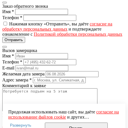
Заказ обратного звонка
Имя
*
Телефон
*
Нажимая кнопку «Отправить», вы даёте
согласие на
обработку персональных данных
и подтверждаете
ознакомление с
Политикой обработки персональных данных
Вызов замерщика
Имя
*
Телефон
*
E-mail
Желаемая дата замера
Адрес замера
*
Комментарий к заявке
Продолжая использовать наш сайт, вы даёте
согласие на
Понравившаяся модель
использование файлов cookie
и других
Нажимая кнопку «Отправить», вы даёте
согласие на
пользовательских данных (включая IP-адрес, сведения о
Развернуть
обработку персональных данных
и подтверждаете
местоположении, устройстве, действиях на сайте и т. п.)