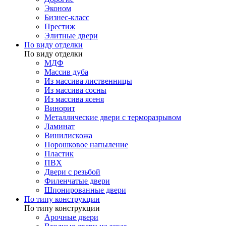
Эконом
Бизнес-класс
Престиж
Элитные двери
По виду отделки
По виду отделки
МДФ
Массив дуба
Из массива лиственницы
Из массива сосны
Из массива ясеня
Винорит
Металлические двери с терморазрывом
Ламинат
Винилискожа
Порошковое напыление
Пластик
ПВХ
Двери с резьбой
Филенчатые двери
Шпонированные двери
По типу конструкции
По типу конструкции
Арочные двери