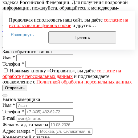
кодекса Российской Федерации. Для получения подробной
информации, пожалуйста, обращайтесь к менеджерам-
консультантам «Медверь».
Продолжая использовать наш сайт, вы даёте
согласие на
2026 © «Медверь» — интернет-магазин входных дверей.
использование файлов cookie
и других
Разработка и продвижение — «ЭВРИКА»
пользовательских данных (включая IP-адрес, сведения о
Развернуть
местоположении, устройстве, действиях на сайте и т. п.)
Принять
для функционирования сайта, проведения
статистических исследований, ретаргетинга и
Заказ обратного звонка
использования систем аналитики (например,
Имя
*
Яндекс.Метрика), в соответствии с нашей
Политикой
Телефон
*
обработки персональных данных.
Если вы не хотите, чтобы ваши данные обрабатывались,
Нажимая кнопку «Отправить», вы даёте
согласие на
настройте ограничения в браузере или покиньте сайт.
обработку персональных данных
и подтверждаете
ознакомление с
Политикой обработки персональных данных
Вызов замерщика
Имя
*
Телефон
*
E-mail
Желаемая дата замера
Адрес замера
*
Комментарий к заявке