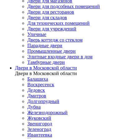
Двери для магазинов
Двери для подсобных помещений
Двери для ресторанов
Двери для складов
Для технических помещений
Двери для учреждений
Уличные
Дверь коттедж со стеклом
Парадные двери
Промышленные двери
Элитные входные двери в дом
Тамбурные двери
Двери в Московской области
Двери в Московской области
Балашиха
Воскресенск
Дедовск
Дмитров
Долгопрудный
Дубна
Железнодорожный
Жуковский
Звенигород
Зеленоград
Ивантеевка