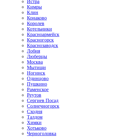
Истра
Кимры
Клин
Конаково
Королев
Котельники
Красноармейск
Красногорск
Краснозаводск
Лобня
Люберцы
Москва
Мытищи
Ногинск
Одинцово
Пушкино
Раменское
Реутов
Сергиев Посад
Солнечногорск
Сходня
Талдом
Химки
Хотьково
Черноголовка