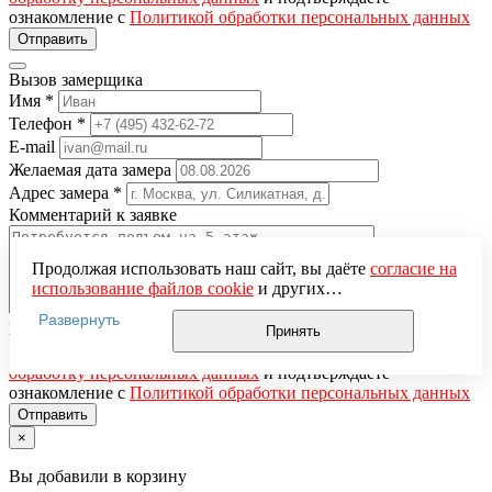
ознакомление с
Политикой обработки персональных данных
Вызов замерщика
Имя
*
Телефон
*
E-mail
Желаемая дата замера
Адрес замера
*
Комментарий к заявке
Продолжая использовать наш сайт, вы даёте
согласие на
использование файлов cookie
и других
пользовательских данных (включая IP-адрес, сведения о
Развернуть
местоположении, устройстве, действиях на сайте и т. п.)
Понравившаяся модель
Принять
для функционирования сайта, проведения
Нажимая кнопку «Отправить», вы даёте
согласие на
статистических исследований, ретаргетинга и
обработку персональных данных
и подтверждаете
использования систем аналитики (например,
ознакомление с
Политикой обработки персональных данных
Яндекс.Метрика), в соответствии с нашей
Политикой
обработки персональных данных.
×
Если вы не хотите, чтобы ваши данные обрабатывались,
настройте ограничения в браузере или покиньте сайт.
Вы добавили в корзину