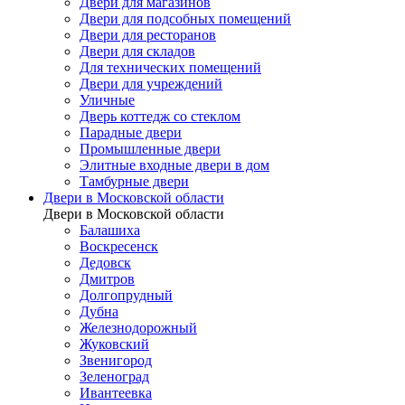
Двери для магазинов
Двери для подсобных помещений
Двери для ресторанов
Двери для складов
Для технических помещений
Двери для учреждений
Уличные
Дверь коттедж со стеклом
Парадные двери
Промышленные двери
Элитные входные двери в дом
Тамбурные двери
Двери в Московской области
Двери в Московской области
Балашиха
Воскресенск
Дедовск
Дмитров
Долгопрудный
Дубна
Железнодорожный
Жуковский
Звенигород
Зеленоград
Ивантеевка