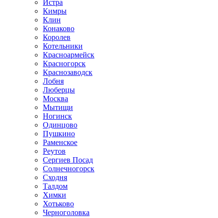
Истра
Кимры
Клин
Конаково
Королев
Котельники
Красноармейск
Красногорск
Краснозаводск
Лобня
Люберцы
Москва
Мытищи
Ногинск
Одинцово
Пушкино
Раменское
Реутов
Сергиев Посад
Солнечногорск
Сходня
Талдом
Химки
Хотьково
Черноголовка