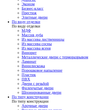
Эконом
Бизнес-класс
Престиж
Элитные двери
По виду отделки
По виду отделки
МДФ
Массив дуба
Из массива лиственницы
Из массива сосны
Из массива ясеня
Винорит
Металлические двери с терморазрывом
Ламинат
Винилискожа
Порошковое напыление
Пластик
ПВХ
Двери с резьбой
Филенчатые двери
Шпонированные двери
По типу конструкции
По типу конструкции
Арочные двери