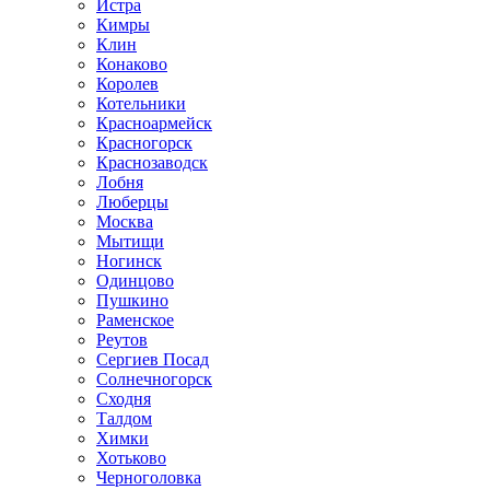
Истра
Кимры
Клин
Конаково
Королев
Котельники
Красноармейск
Красногорск
Краснозаводск
Лобня
Люберцы
Москва
Мытищи
Ногинск
Одинцово
Пушкино
Раменское
Реутов
Сергиев Посад
Солнечногорск
Сходня
Талдом
Химки
Хотьково
Черноголовка