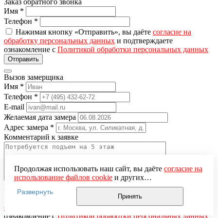
Заказ обратного звонка
Имя
*
Телефон
*
Нажимая кнопку «Отправить», вы даёте
согласие на
обработку персональных данных
и подтверждаете
ознакомление с
Политикой обработки персональных данных
Вызов замерщика
Имя
*
Телефон
*
E-mail
Желаемая дата замера
Адрес замера
*
Комментарий к заявке
Продолжая использовать наш сайт, вы даёте
согласие на
использование файлов cookie
и других
пользовательских данных (включая IP-адрес, сведения о
Понравившаяся модель
Развернуть
местоположении, устройстве, действиях на сайте и т. п.)
Принять
Нажимая кнопку «Отправить», вы даёте
согласие на
для функционирования сайта, проведения
обработку персональных данных
и подтверждаете
статистических исследований, ретаргетинга и
ознакомление с
Политикой обработки персональных данных