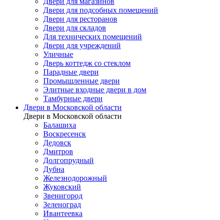
Двери для магазинов
Двери для подсобных помещений
Двери для ресторанов
Двери для складов
Для технических помещений
Двери для учреждений
Уличные
Дверь коттедж со стеклом
Парадные двери
Промышленные двери
Элитные входные двери в дом
Тамбурные двери
Двери в Московской области
Двери в Московской области
Балашиха
Воскресенск
Дедовск
Дмитров
Долгопрудный
Дубна
Железнодорожный
Жуковский
Звенигород
Зеленоград
Ивантеевка