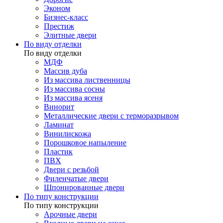
Эконом
Бизнес-класс
Престиж
Элитные двери
По виду отделки
По виду отделки
МДФ
Массив дуба
Из массива лиственницы
Из массива сосны
Из массива ясеня
Винорит
Металлические двери с терморазрывом
Ламинат
Винилискожа
Порошковое напыление
Пластик
ПВХ
Двери с резьбой
Филенчатые двери
Шпонированные двери
По типу конструкции
По типу конструкции
Арочные двери