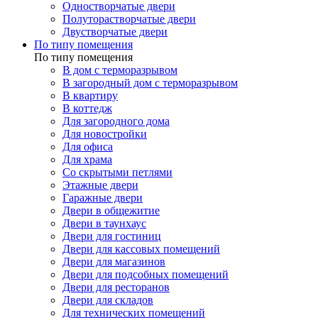
Одностворчатые двери
Полуторастворчатые двери
Двустворчатые двери
По типу помещения
По типу помещения
В дом с терморазрывом
В загородный дом с терморазрывом
В квартиру
В коттедж
Для загородного дома
Для новостройки
Для офиса
Для храма
Со скрытыми петлями
Этажные двери
Гаражные двери
Двери в общежитие
Двери в таунхаус
Двери для гостиниц
Двери для кассовых помещений
Двери для магазинов
Двери для подсобных помещений
Двери для ресторанов
Двери для складов
Для технических помещений