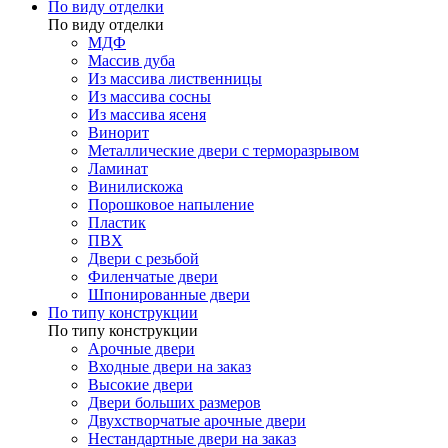
По виду отделки
По виду отделки
МДФ
Массив дуба
Из массива лиственницы
Из массива сосны
Из массива ясеня
Винорит
Металлические двери с терморазрывом
Ламинат
Винилискожа
Порошковое напыление
Пластик
ПВХ
Двери с резьбой
Филенчатые двери
Шпонированные двери
По типу конструкции
По типу конструкции
Арочные двери
Входные двери на заказ
Высокие двери
Двери больших размеров
Двухстворчатые арочные двери
Нестандартные двери на заказ