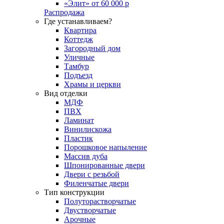
«Элит» от 60 000 р
Распродажа
Где устанавливаем?
Квартира
Коттедж
Загородный дом
Уличные
Тамбур
Подъезд
Храмы и церкви
Вид отделки
МДФ
ПВХ
Ламинат
Винилискожа
Пластик
Порошковое напыление
Массив дуба
Шпонированные двери
Двери с резьбой
Филенчатые двери
Тип конструкции
Полуторастворчатые
Двустворчатые
Арочные