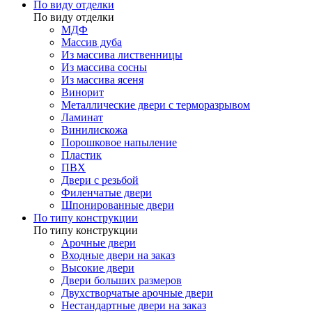
По виду отделки
По виду отделки
МДФ
Массив дуба
Из массива лиственницы
Из массива сосны
Из массива ясеня
Винорит
Металлические двери с терморазрывом
Ламинат
Винилискожа
Порошковое напыление
Пластик
ПВХ
Двери с резьбой
Филенчатые двери
Шпонированные двери
По типу конструкции
По типу конструкции
Арочные двери
Входные двери на заказ
Высокие двери
Двери больших размеров
Двухстворчатые арочные двери
Нестандартные двери на заказ