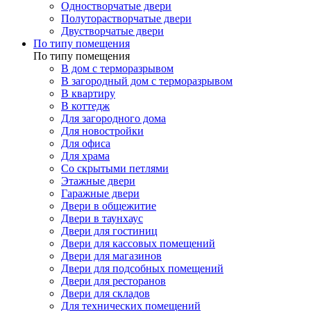
Одностворчатые двери
Полуторастворчатые двери
Двустворчатые двери
По типу помещения
По типу помещения
В дом с терморазрывом
В загородный дом с терморазрывом
В квартиру
В коттедж
Для загородного дома
Для новостройки
Для офиса
Для храма
Со скрытыми петлями
Этажные двери
Гаражные двери
Двери в общежитие
Двери в таунхаус
Двери для гостиниц
Двери для кассовых помещений
Двери для магазинов
Двери для подсобных помещений
Двери для ресторанов
Двери для складов
Для технических помещений