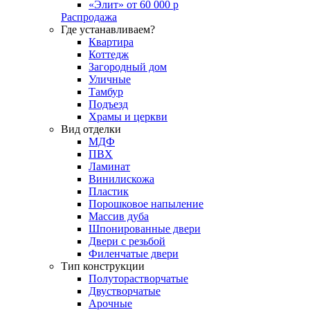
«Элит» от 60 000 р
Распродажа
Где устанавливаем?
Квартира
Коттедж
Загородный дом
Уличные
Тамбур
Подъезд
Храмы и церкви
Вид отделки
МДФ
ПВХ
Ламинат
Винилискожа
Пластик
Порошковое напыление
Массив дуба
Шпонированные двери
Двери с резьбой
Филенчатые двери
Тип конструкции
Полуторастворчатые
Двустворчатые
Арочные